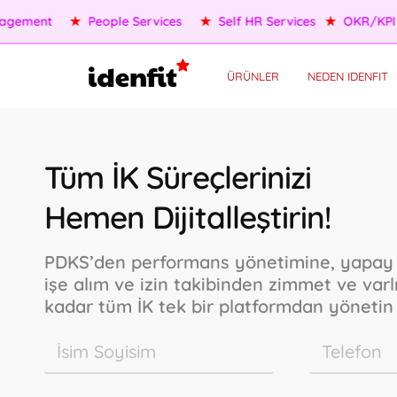
OKR/KPI
★
AI Agents
★
Performance Management
★
Pe
ÜRÜNLER
NEDEN IDENFIT
Tüm İK Süreçlerinizi
Hemen Dijitalleştirin!
PDKS’den performans yönetimine, yapay 
işe alım ve izin takibinden zimmet ve var
kadar tüm İK tek bir platformdan yönetin