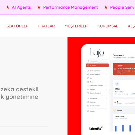
ople Services
★
Self HR Services
★
OKR/KPI
★
AI Agents
SEKTÖRLER
FİYATLAR
MÜŞTERİLER
KURUMSAL
KEŞ
zeka destekli
lık yönetimine