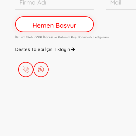
Hemen Başvur
İletişim Web KVKK İbaresi
ve
Kullanım Koşullarını
kabul ediyorum.
Destek Talebi İçin Tıklayın