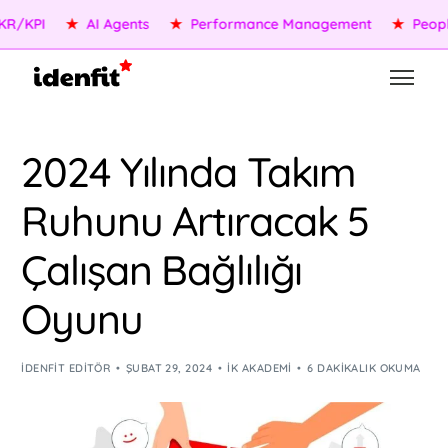
KPI
★
AI Agents
★
Performance Management
★
People S
2024 Yılında Takım
Ruhunu Artıracak 5
Çalışan Bağlılığı
Oyunu
IDENFIT EDITÖR
ŞUBAT 29, 2024
İK AKADEMI
6 DAKIKALIK OKUMA