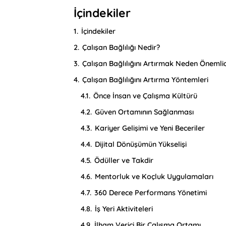
İçindekiler
1.
İçindekiler
2.
Çalışan Bağlılığı Nedir?
3.
Çalışan Bağlılığını Artırmak Neden Önemlid
4.
Çalışan Bağlılığını Artırma Yöntemleri
4.1.
Önce İnsan ve Çalışma Kültürü
4.2.
Güven Ortamının Sağlanması
4.3.
Kariyer Gelişimi ve Yeni Beceriler
4.4.
Dijital Dönüşümün Yükselişi
4.5.
Ödüller ve Takdir
4.6.
Mentorluk ve Koçluk Uygulamaları
4.7.
360 Derece Performans Yönetimi
4.8.
İş Yeri Aktiviteleri
4.9.
İlham Verici Bir Çalışma Ortamı