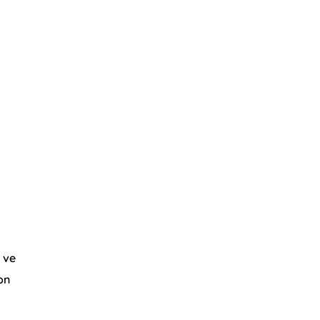
i
ı ve
on