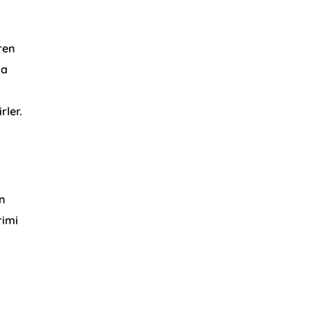
ren
la
rler.
n
rimi