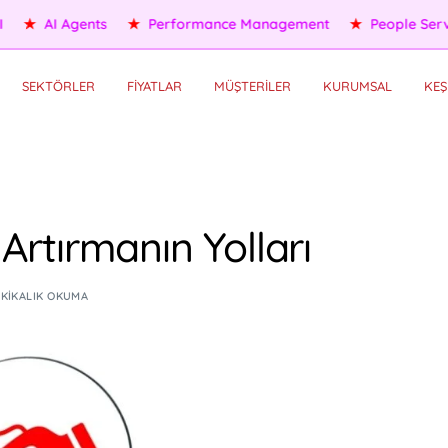
ople Services
★
Self HR Services
★
OKR/KPI
★
AI Agents
SEKTÖRLER
FİYATLAR
MÜŞTERİLER
KURUMSAL
KEŞ
 Artırmanın Yolları
AKIKALIK OKUMA