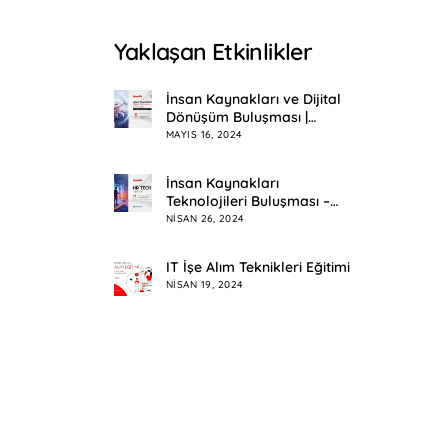
Yaklaşan Etkinlikler
İnsan Kaynakları ve Dijital
Dönüşüm Buluşması |
Eskişehir
MAYIS 16, 2024
İnsan Kaynakları
Teknolojileri Buluşması –
HR Tech Meetup
NISAN 26, 2024
IT İşe Alım Teknikleri Eğitimi
NISAN 19, 2024