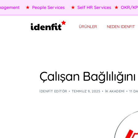
OKR/KPI
★
AI Agents
★
Performance Management
★
Pe
ÜRÜNLER
NEDEN IDENFIT
Çalışan Bağlılığını
IDENFIT EDITÖR
TEMMUZ 9, 2025
İK AKADEMI
11 D