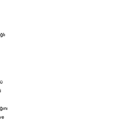
ğlı
kü
i
ğını
ve