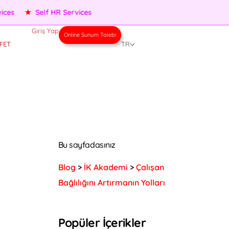
★
Performance Management
★
People Services
★
Self HR
Giriş Yap
Online Sunum Talebi
FET
TR
Bu sayfadasınız
Blog
>
İK Akademi
>
Çalışan
Bağlılığını Artırmanın Yolları
Popüler İçerikler