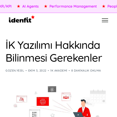
PI
★
AI Agents
★
Performance Management
★
People Se
İK Yazılımı Hakkında
Bilinmesi Gerekenler
GOZEN.YESIL
EKIM 3, 2022
İK AKADEMI
8 DAKIKALIK OKUMA