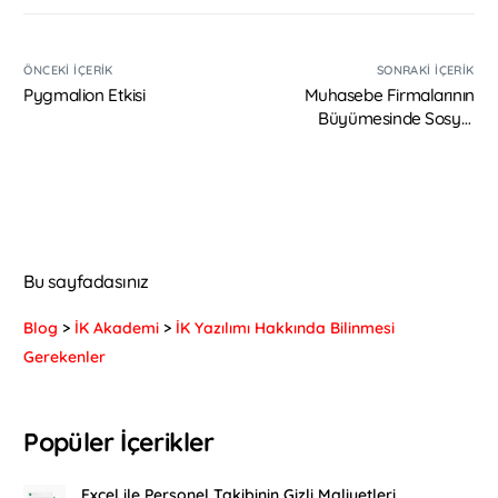
ÖNCEKI İÇERIK
SONRAKI İÇERIK
Pygmalion Etkisi
Muhasebe Firmalarının
Büyümesinde Sosyal
Medyanın Rolü
Bu sayfadasınız
Blog
>
İK Akademi
>
İK Yazılımı Hakkında Bilinmesi
Gerekenler
Popüler İçerikler
Excel ile Personel Takibinin Gizli Maliyetleri