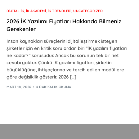
DIJITAL İK
,
İK AKADEMI
,
İK TRENDLERI
,
UNCATEGORIZED
2026 İK Yazılımı Fiyatları Hakkında Bilmeniz
Gerekenler
İnsan kaynakları süreçlerini dijitalleştirmek isteyen
şirketler için en kritik sorulardan biri “İK yazılım fiyatları
ne kadar?” sorusudur. Ancak bu sorunun tek bir net
cevabı yoktur. Çünkü İK yazılımı fiyatları; şirketin
büyüklüğüne, ihtiyaçlarına ve tercih edilen modüllere
göre değişiklik gösterir. 2026 […]
MART 18, 2026
4 DAKIKALIK OKUMA