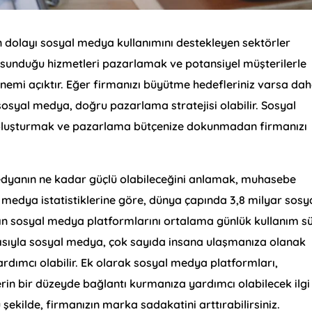
dolayı sosyal medya kullanımını destekleyen sektörler
 sunduğu hizmetleri pazarlamak ve potansiyel müşterilerle
önemi açıktır. Eğer firmanızı büyütme hedefleriniz varsa da
sosyal medya, doğru pazarlama stratejisi olabilir. Sosyal
 oluşturmak ve pazarlama bütçenize dokunmadan firmanızı
edyanın ne kadar güçlü olabileceğini anlamak, muhasebe
l medya istatistiklerine göre, dünya çapında 3,8 milyar sosy
rın sosyal medya platformlarını ortalama günlük kullanım sü
yısıyla sosyal medya, çok sayıda insana ulaşmanıza olanak
rdımcı olabilir. Ek olarak sosyal medya platformları,
rin bir düzeyde bağlantı kurmanıza yardımcı olabilecek ilgi
 şekilde, firmanızın marka sadakatini arttırabilirsiniz.