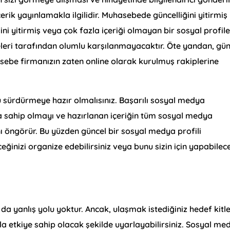
içerik yayınlamakla ilgilidir. Muhasebede güncelliğini yitirmiş
ğini yitirmiş veya çok fazla içeriği olmayan bir sosyal profil
eleri tarafından olumlu karşılanmayacaktır. Öte yandan, gün
sebe firmanızın zaten online olarak kurulmuş rakiplerine
u sürdürmeye hazır olmalısınız. Başarılı sosyal medya
ına sahip olmayı ve hazırlanan içeriğin tüm sosyal medya
 öngörür. Bu yüzden güncel bir sosyal medya profili
ğinizi organize edebilirsiniz veya bunu sizin için yapabilec
 yanlış yolu yoktur. Ancak, ulaşmak istediğiniz hedef kitl
a etkiye sahip olacak şekilde uyarlayabilirsiniz. Sosyal me