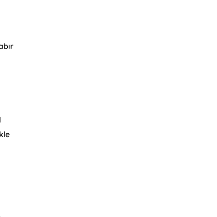
abır
l
kle
,