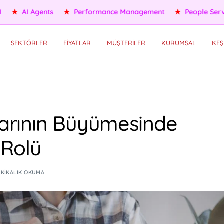
ple Services
★
Self HR Services
★
OKR/KPI
★
AI Agents
SEKTÖRLER
FİYATLAR
MÜŞTERİLER
KURUMSAL
KEŞ
arının Büyümesinde
 Rolü
AKIKALIK OKUMA