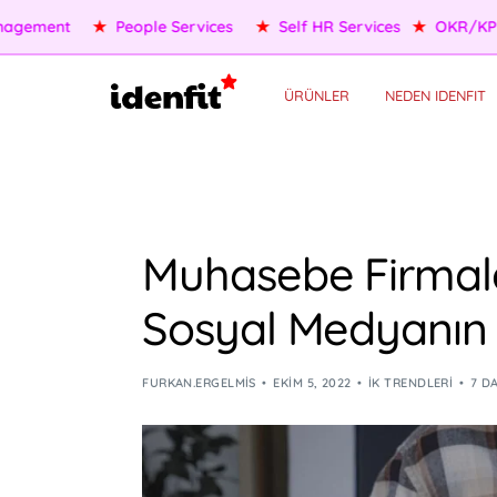
OKR/KPI
★
AI Agents
★
Performance Management
★
Peo
ÜRÜNLER
NEDEN IDENFIT
Muhasebe Firmal
Sosyal Medyanın
FURKAN.ERGELMIS
EKIM 5, 2022
İK TRENDLERI
7 D