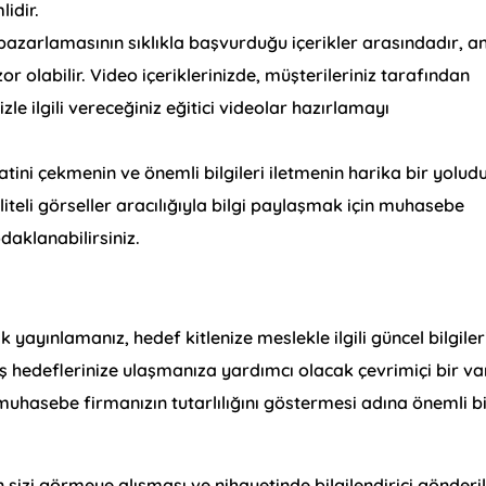
lidir.
pazarlamasının sıklıkla başvurduğu içerikler arasındadır, a
r olabilir. Video içeriklerinizde, müşterileriniz tarafından
le ilgili vereceğiniz eğitici videolar hazırlamayı
katini çekmenin ve önemli bilgileri iletmenin harika bir yoludu
liteli görseller aracılığıyla bilgi paylaşmak için muhasebe
aklanabilirsiniz.
 yayınlamanız, hedef kitlenize meslekle ilgili güncel bilgiler
 iş hedeflerinize ulaşmanıza yardımcı olacak çevrimiçi bir va
, muhasebe firmanızın tutarlılığını göstermesi adına önemli b
 sizi görmeye alışması ve nihayetinde bilgilendirici gönderi