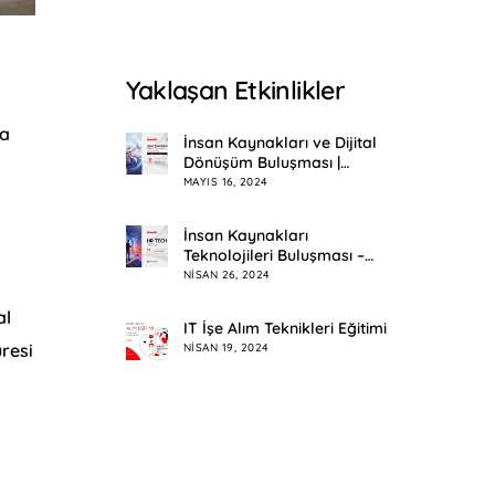
Yaklaşan Etkinlikler
ha
İnsan Kaynakları ve Dijital
Dönüşüm Buluşması |
Eskişehir
MAYIS 16, 2024
İnsan Kaynakları
Teknolojileri Buluşması –
HR Tech Meetup
NISAN 26, 2024
al
IT İşe Alım Teknikleri Eğitimi
resi
NISAN 19, 2024