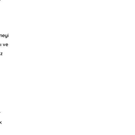
neyi
ı ve
iz
r
k