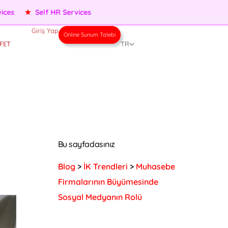
★
Performance Management
★
People Services
★
Self HR 
Giriş Yap
Online Sunum Talebi
FET
TR
Bu sayfadasınız
Blog
>
İK Trendleri
>
Muhasebe
Firmalarının Büyümesinde
Sosyal Medyanın Rolü