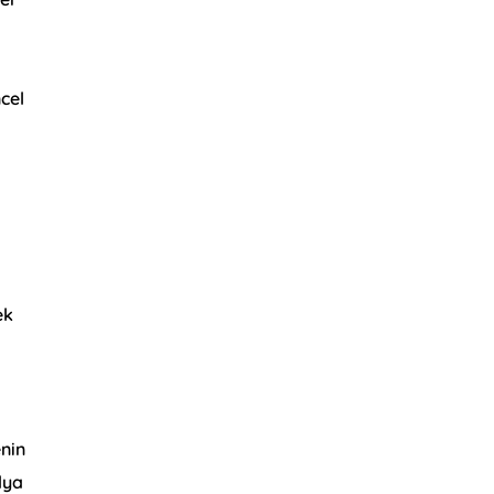
e
cel
ek
enin
dya