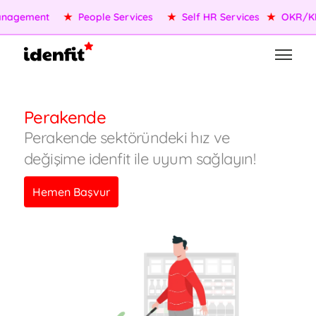
agement
★
People Services
★
Self HR Services
★
OKR/KPI
Perakende
Perakende sektöründeki hız ve
değişime idenfit ile uyum sağlayın!
Hemen Başvur