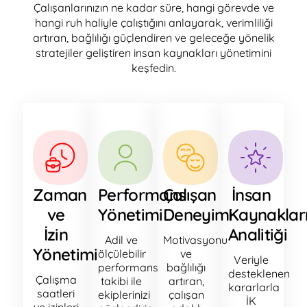
Çalışanlarınızın ne kadar süre, hangi görevde ve
hangi ruh haliyle çalıştığını anlayarak, verimliliği
artıran, bağlılığı güçlendiren ve geleceğe yönelik
stratejiler geliştiren insan kaynakları yönetimini
keşfedin.
Zaman
Performans
Çalışan
İnsan
ve
Yönetimi
Deneyimi
Kaynaklar
İzin
Analitiği
Adil ve
Motivasyonu
Yönetimi
ölçülebilir
ve
Veriyle
performans
bağlılığı
desteklenen
Çalışma
takibi ile
artıran,
kararlarla
saatleri
ekiplerinizi
çalışan
İK
ve izinleri