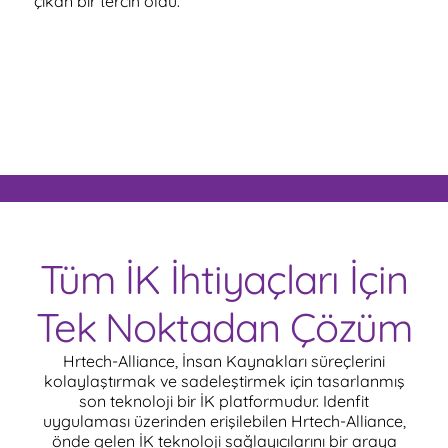
çıkan bir tercih oldu.
bir sis
vardiya
şirketle
görmek
Tüm İK İhtiyaçları İçin
Tek Noktadan Çözüm
Hrtech-Alliance, İnsan Kaynakları süreçlerini
kolaylaştırmak ve sadeleştirmek için tasarlanmış
son teknoloji bir İK platformudur. Idenfit
uygulaması üzerinden erişilebilen Hrtech-Alliance,
önde gelen İK teknoloji sağlayıcılarını bir araya