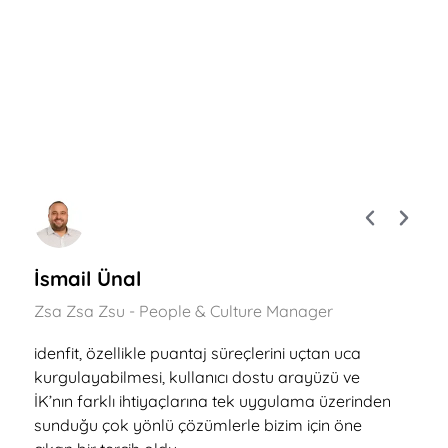
İsmail Ünal
Emre
Zsa Zsa Zsu - People & Culture Manager
HAVAİST
idenfit, özellikle puantaj süreçlerini uçtan uca
idenfit
kurgulayabilmesi, kullanıcı dostu arayüzü ve
şey, ide
İK’nın farklı ihtiyaçlarına tek uygulama üzerinden
platfor
sunduğu çok yönlü çözümlerle bizim için öne
sadeliğ