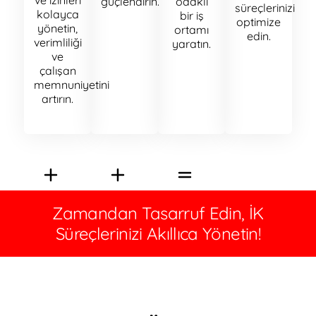
güçlendirin.
odaklı
süreçlerinizi
kolayca
bir iş
optimize
yönetin,
ortamı
edin.
verimliliği
yaratın.
ve
çalışan
memnuniyetini
artırın.
Zamandan Tasarruf Edin, İK
Süreçlerinizi Akıllıca Yönetin!