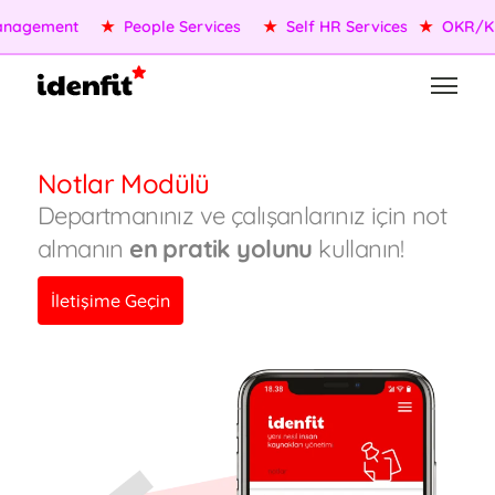
nagement
★
People Services
★
Self HR Services
★
OKR/KPI
Notlar Modülü
Departmanınız ve çalışanlarınız için not
almanın
en pratik yolunu
kullanın!
İletişime Geçin