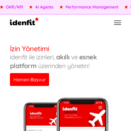
OKR/KPI
★
AI Agents
★
Performance Management
★
Pe
İzin Yönetimi
idenfit ile izinleri,
akıllı
ve
esnek
platform
üzerinden yönetin!
Hemen Başvur