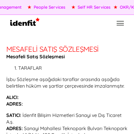
nagement
★
People Services
★
Self HR Services
★
OKR/KP
MESAFELI SATIŞ SÖZLEŞMESI
Mesafeli Satış Sözleşmesi
TARAFLAR
İşbu Sözleşme aşağıdaki taraflar arasında aşağıda
belirtilen hüküm ve şartlar çerçevesinde imzalanmıştır.
ALICI:
ADRES:
SATICI
: İdenfit Bilişim Hizmetleri Sanayi ve Dış Ticaret
A.ş.
ADRES:
Sanayi Mahallesi Teknopark Bulvarı Teknopark