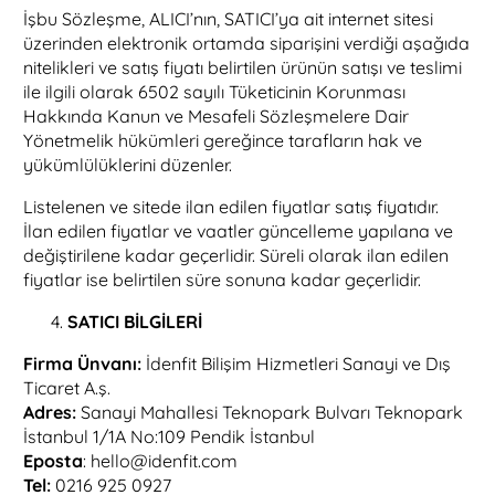
İşbu Sözleşme, ALICI’nın, SATICI’ya ait internet sitesi
üzerinden elektronik ortamda siparişini verdiği aşağıda
nitelikleri ve satış fiyatı belirtilen ürünün satışı ve teslimi
ile ilgili olarak 6502 sayılı Tüketicinin Korunması
Hakkında Kanun ve Mesafeli Sözleşmelere Dair
Yönetmelik hükümleri gereğince tarafların hak ve
yükümlülüklerini düzenler.
Listelenen ve sitede ilan edilen fiyatlar satış fiyatıdır.
İlan edilen fiyatlar ve vaatler güncelleme yapılana ve
değiştirilene kadar geçerlidir. Süreli olarak ilan edilen
fiyatlar ise belirtilen süre sonuna kadar geçerlidir.
SATICI BİLGİLERİ
Firma Ünvanı:
İdenfit Bilişim Hizmetleri Sanayi ve Dış
Ticaret A.ş.
Adres:
Sanayi Mahallesi Teknopark Bulvarı Teknopark
İstanbul 1/1A No:109 Pendik İstanbul
Eposta
:
hello@idenfit.com
Tel:
0216 925 0927