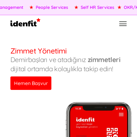
anagement
★
People Services
★
Self HR Services
★
OKR/KP
Zimmet Yönetimi
Demirbaşları ve atadığınız
zimmetleri
dijital ortamda kolaylıkla takip edin!
Hemen Başvur