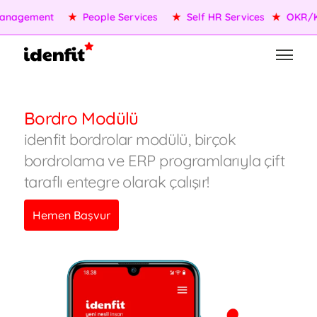
nagement
★
People Services
★
Self HR Services
★
OKR/KP
Bordro Modülü
idenfit bordrolar modülü, birçok
bordrolama ve ERP programlarıyla çift
taraflı entegre olarak çalışır!
Hemen Başvur