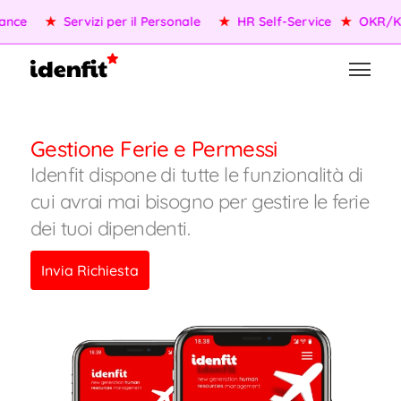
OKR/KPI
★
Agenti AI
★
Gestione della Performance
★
Ser
Gestione Ferie e Permessi
Idenfit dispone di tutte le funzionalità di
cui avrai mai bisogno per gestire le ferie
dei tuoi dipendenti.
Invia Richiesta