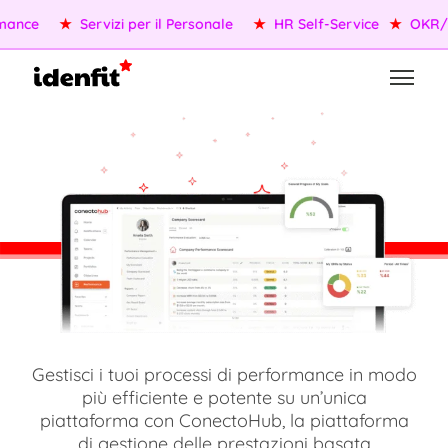
★
OKR/KPI
★
Agenti AI
★
Gestione della Performance
★
S
Gestisci i tuoi processi di performance in modo
più efficiente e potente su un’unica
piattaforma con ConectoHub, la piattaforma
di gestione delle prestazioni basata