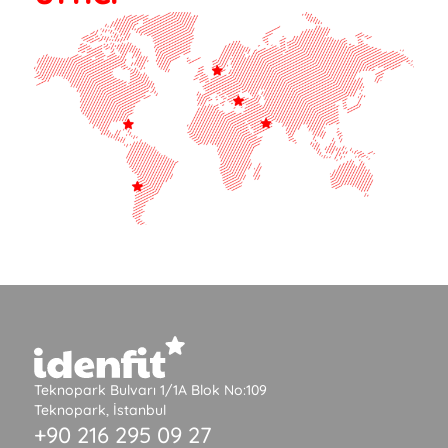
Teknopark Bulvarı 1/1A Blok No:109
Teknopark, İstanbul
+90 216 295 09 27