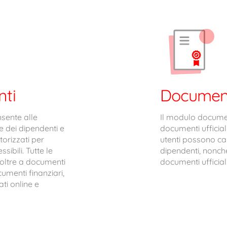
nti
Documenti
nsente alle
Il modulo document
e dei dipendenti e
documenti ufficial
orizzati per
utenti possono car
sibili. Tutte le
dipendenti, nonché
, oltre a documenti
documenti ufficiali
umenti finanziari,
ti online e