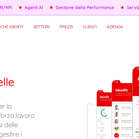
Servizi per il Personale
★
HR Self-Service
★
OKR/KPI
★
Age
CHÉ IDENFIT
SETTORI
PREZZI
CLIENTI
AZIENDA
lle
er la
forza lavoro
i delle
estire i