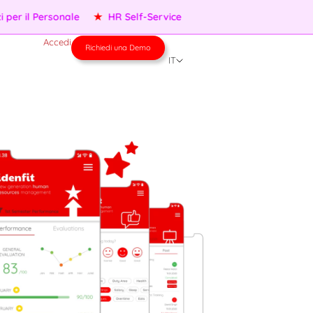
nti AI
★
Gestione della Performance
★
Servizi per il Person
Accedi
Richiedi una Demo
IT