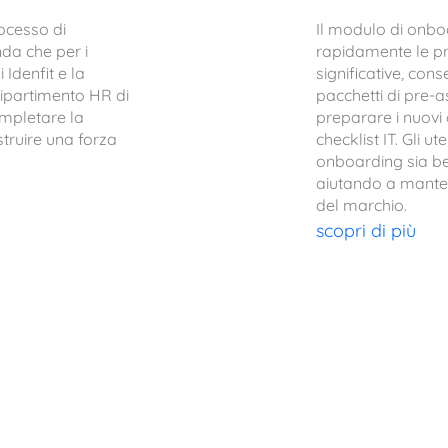
rocesso di
Il modulo di onboa
nda che per i
rapidamente le pra
 Idenfit e la
significative, con
ipartimento HR di
pacchetti di pre-a
ompletare la
preparare i nuovi 
ostruire una forza
checklist IT. Gli u
onboarding sia ben
aiutando a mante
del marchio.
scopri di più