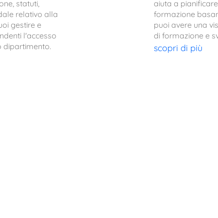
one, statuti,
aiuta a pianificare
ale relativo alla
formazione basand
uoi gestire e
puoi avere una vis
endenti l'accesso
di formazione e s
o dipartimento.
scopri di più