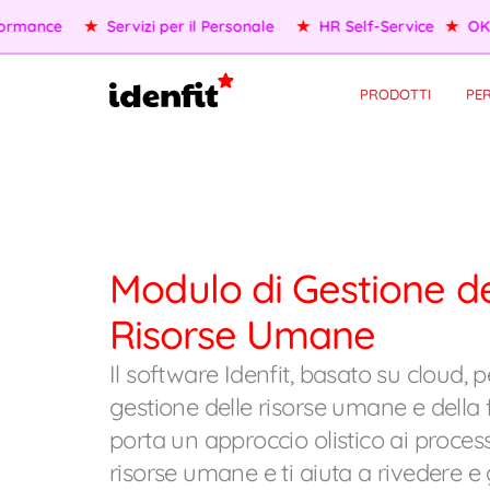
★
OKR/KPI
★
Agenti AI
★
Gestione della Performance
★
PRODOTTI
PER
Modulo di Gestione de
Risorse Umane
Il software Idenfit, basato su cloud, p
gestione delle risorse umane e della 
porta un approccio olistico ai process
risorse umane e ti aiuta a rivedere e g