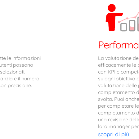
Perform
tte le informazioni
La valutazione del
i utenti possono
efficacemente le 
selezionati.
con KPI e compete
aranzia e il numero
su ogni obiettivo 
con precisione.
valutazione delle 
completamento di 
svolta. Puoi anch
per completare le a
completamento dell
una revisione dell
loro manager per 
scopri di più