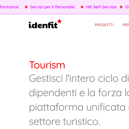
rmance
★
Servizi per il Personale
★
HR Self-Service
★
OKR/
PRODOTTI
PER
Tourism
Gestisci l'intero ciclo d
dipendenti e la forza 
piattaforma unificata d
settore turistico.