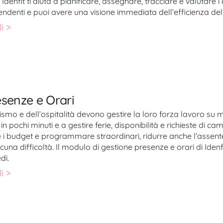
Idenfit ti aiuta a pianificare, assegnare, tracciare e valutare
pendenti e puoi avere una visione immediata dell’efficienza del
i >
esenze e Orari
ismo e dell’ospitalità devono gestire la loro forza lavoro su molti
in pochi minuti e a gestire ferie, disponibilità e richieste di ca
e i budget e programmare straordinari, ridurre anche l’assentei
cuna difficoltà. Il modulo di gestione presenze e orari di Idenf
di.
i >