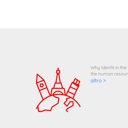
Why Idenfit in th
the human resour
altro >