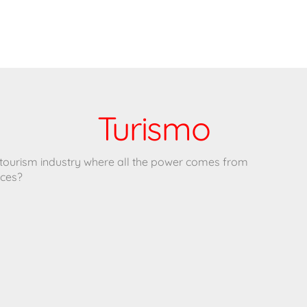
Turismo
e tourism industry where all the power comes from
ces?