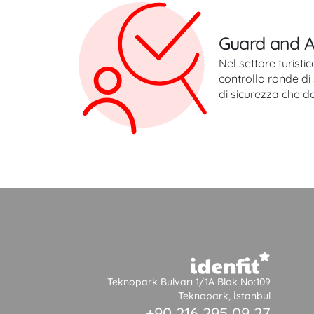
Guard and A
Nel settore turisti
controllo ronde di 
di sicurezza che d
Teknopark Bulvarı 1/1A Blok No:109
Teknopark, İstanbul
+90 216 295 09 27