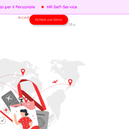
er il Personale
★
HR Self-Service
Accedi
Richiedi una Demo
IT