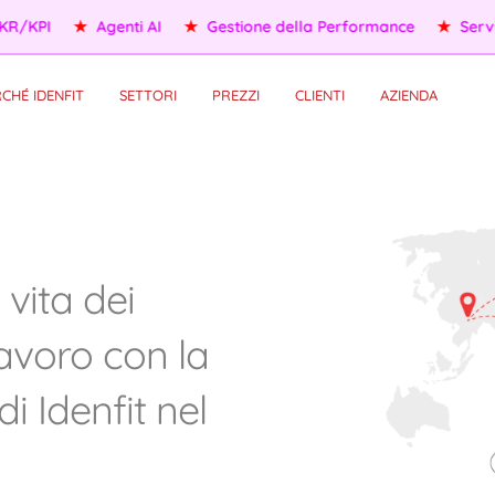
KPI
★
Agenti AI
★
Gestione della Performance
★
Servizi p
CHÉ IDENFIT
SETTORI
PREZZI
CLIENTI
AZIENDA
i vita dei
lavoro con la
i Idenfit nel