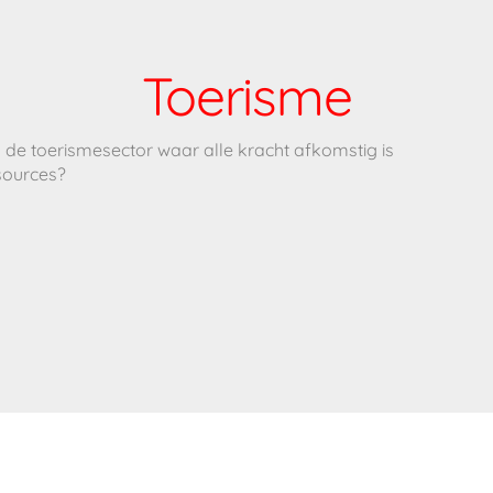
Toerisme
 de toerismesector waar alle kracht afkomstig is
sources?