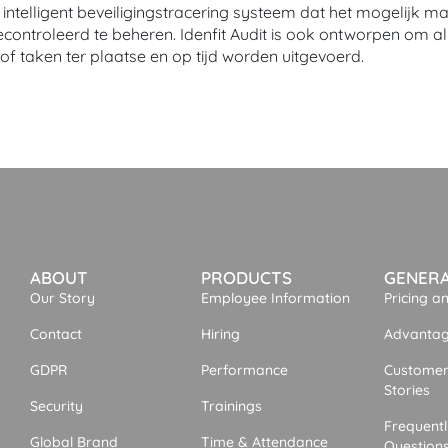
 intelligent beveiligingstracering systeem dat het mogelijk m
ntroleerd te beheren. Idenfit Audit is ook ontworpen om all
of taken ter plaatse en op tijd worden uitgevoerd.
ABOUT
PRODUCTS
GENER
Our Story
Employee Information
Pricing a
Contact
Hiring
Advantage
GDPR
Performance
Customer
Stories
Security
Trainings
Frequent
Global Brand
Time & Attendance
Question