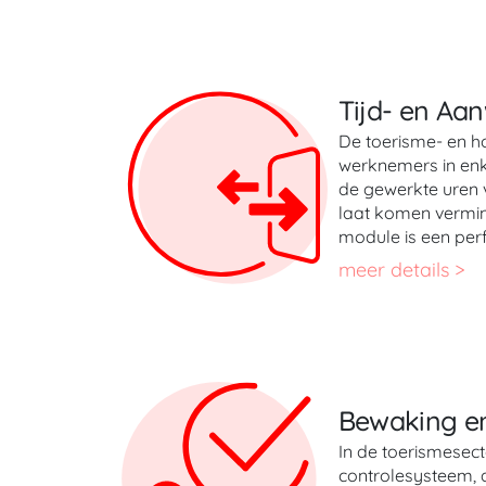
Tijd- en Aa
De toerisme- en ho
werknemers in enk
de gewerkte uren 
laat komen vermin
module is een per
meer details >
Bewaking en
In de toerismesecto
controlesysteem, 