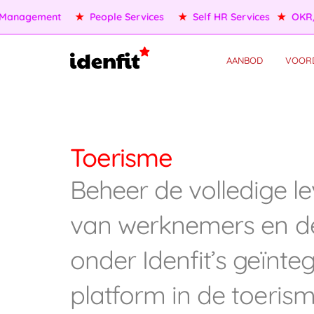
anagement
★
People Services
★
Self HR Services
★
OKR/KP
AANBOD
VOOR
Toerisme
Beheer de volledige l
van werknemers en d
onder Idenfit’s geïnte
platform in de toerism