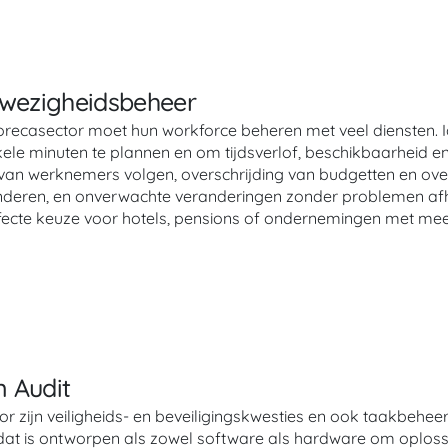
nwezigheidsbeheer
recasector moet hun workforce beheren met veel diensten. Id
ele minuten te plannen en om tijdsverlof, beschikbaarheid e
van werknemers volgen, overschrijding van budgetten en over
deren, en onverwachte veranderingen zonder problemen afha
fecte keuze voor hotels, pensions of ondernemingen met meer
 Audit
r zijn veiligheids- en beveiligingskwesties en ook taakbeheer 
dat is ontworpen als zowel software als hardware om oplossin