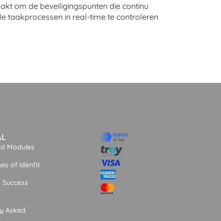
aakt om de beveiligingspunten die continu
e taakprocessen in real-time te controleren
AL
nd Modules
s of idenfit
 Success
ly Asked
s