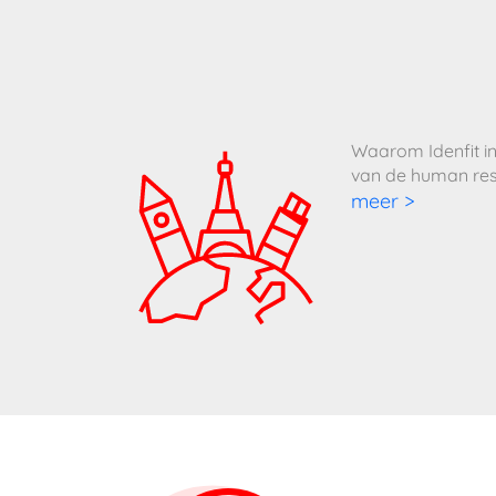
Waarom Idenfit in
van de human re
meer >