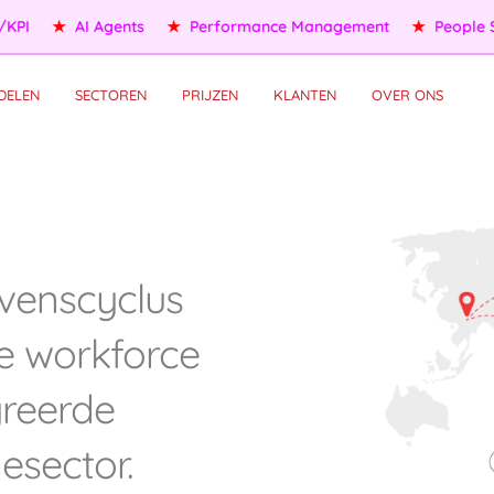
I
★
AI Agents
★
Performance Management
★
People Ser
DELEN
SECTOREN
PRIJZEN
KLANTEN
OVER ONS
evenscyclus
e workforce
greerde
esector.