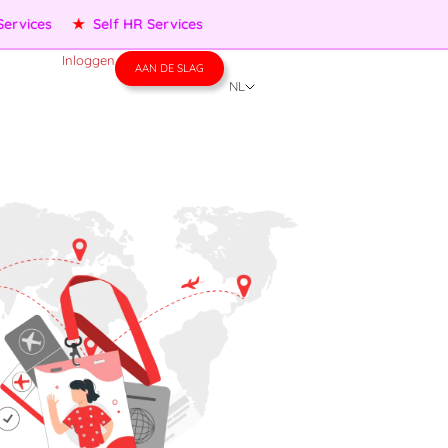
vices
★
Self HR Services
Inloggen
AAN DE SLAG
NL