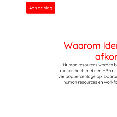
Aan de slag
Waarom Idenf
afko
Human resources worden bes
maken heeft met een HR-crisis
verlooppercentage op. Daarom
human resources en workfo