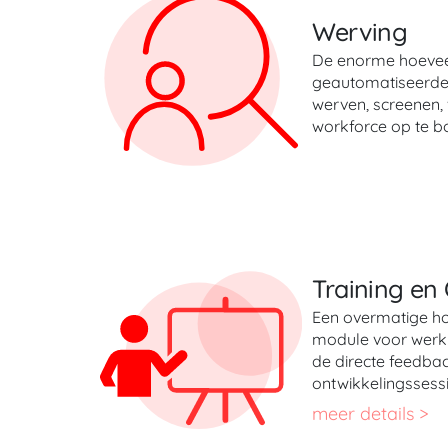
Werving
De enorme hoeveelh
geautomatiseerde o
werven, screenen,
workforce op te b
Training en
Een overmatige ho
module voor werkne
de directe feedback
ontwikkelingssessi
meer details >