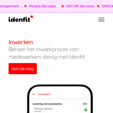
nagement
★
People Services
★
Self HR Services
★
OKR/KP
Inwerken
Beheer het inwerkproces van
medewerkers stevig met Idenfit!
Aan de slag