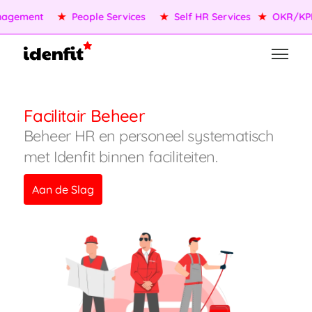
agement
★
People Services
★
Self HR Services
★
OKR/KPI
Facilitair Beheer
Beheer HR en personeel systematisch
met Idenfit binnen faciliteiten.
Aan de Slag