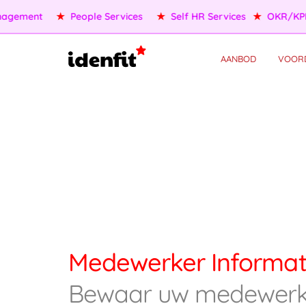
OKR/KPI
★
AI Agents
★
Performance Management
★
Pe
AANBOD
VOOR
Medewerker Informat
Bewaar uw medewerke