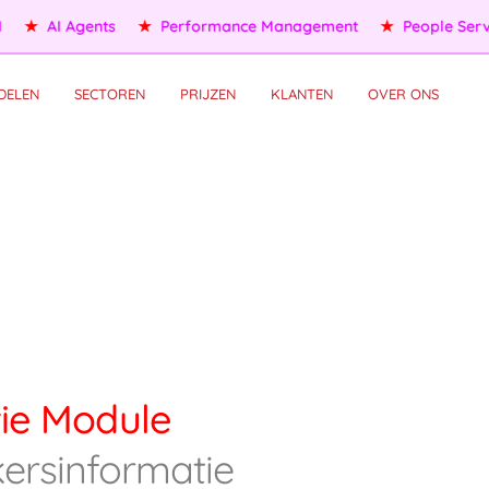
ople Services
★
Self HR Services
★
OKR/KPI
★
AI Agents
DELEN
SECTOREN
PRIJZEN
KLANTEN
OVER ONS
ie Module
rsinformatie