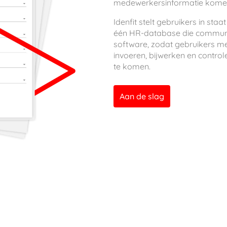
medewerkersinformatie komen
Idenfit stelt gebruikers in st
één HR-database die communi
software, zodat gebruikers 
invoeren, bijwerken en contro
te komen.
Aan de slag