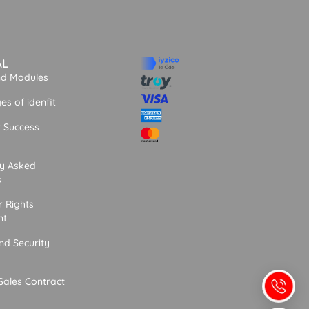
AL
nd Modules
s of idenfit
 Success
ly Asked
s
 Rights
nt
nd Security
Sales Contract