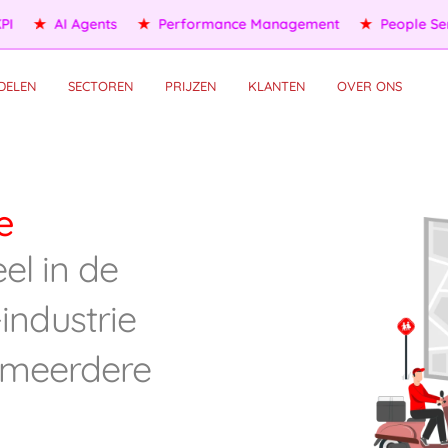
★
AI Agents
★
Performance Management
★
People Servi
DELEN
SECTOREN
PRIJZEN
KLANTEN
OVER ONS
e
el in de
-industrie
 meerdere