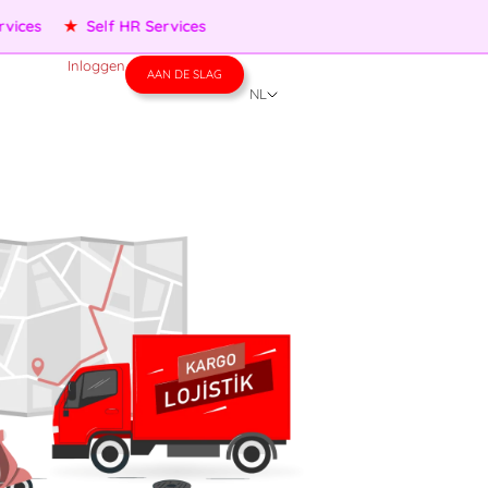
ces
★
Self HR Services
Inloggen
AAN DE SLAG
NL