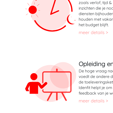
zoals verlof, tijd
inzichten die je n
diensten bijhouden
houden met vakant
het budget blijft.
meer details >
Opleiding e
De hoge vraag naar
voedt de andere d
de toeleveringsket
Idenfit helpt je o
feedback van je wer
meer details >