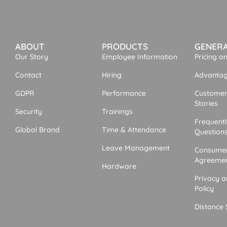
ABOUT
PRODUCTS
GENER
Our Story
Employee Information
Pricing a
Contact
Hiring
Advantage
GDPR
Performance
Customer
Stories
Security
Trainings
Frequent
Global Brand
Time & Attendance
Question
Leave Management
Consumer
Agreeme
Hardware
Privacy a
Policy
Distance 