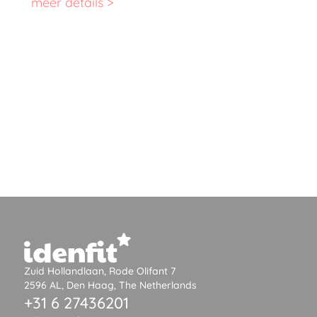
meer details >
Zuid Hollandlaan, Rode Olifant 7
2596 AL, Den Haag, The Netherlands
+31 6 27436201