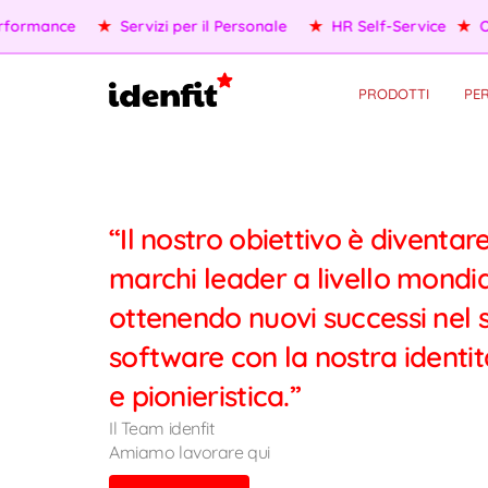
ormance
★
Servizi per il Personale
★
HR Self-Service
★
OKR
PRODOTTI
PER
“Il nostro obiettivo è diventar
marchi leader a livello mondia
ottenendo nuovi successi nel s
software con la nostra identit
e pionieristica.”
Il Team idenfit
Amiamo lavorare qui