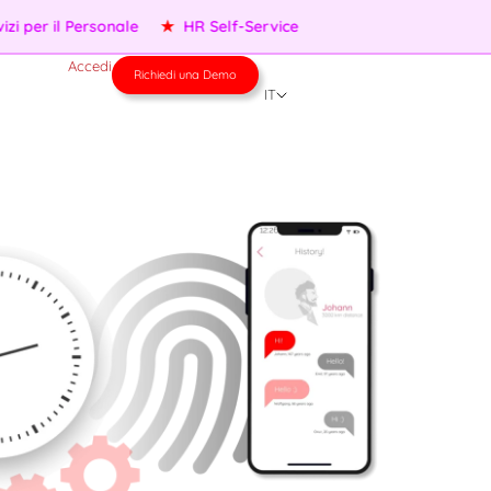
 per il Personale
★
HR Self-Service
Accedi
Richiedi una Demo
IT