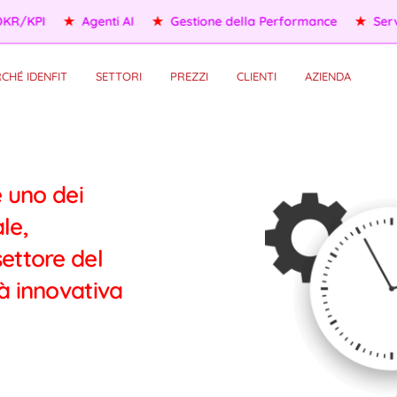
/KPI
★
Agenti AI
★
Gestione della Performance
★
Servizi
CHÉ IDENFIT
SETTORI
PREZZI
CLIENTI
AZIENDA
e uno dei
le,
ettore del
à innovativa