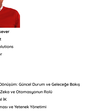
sever
t
lutions
er
l Dönüşüm: Güncel Durum ve Geleceğe Bakış
y Zeka ve Otomasyonun Rolü
l İK
aması ve Yetenek Yönetimi