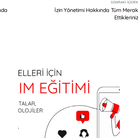
SONRAKI İÇERI
nda
İzin Yönetimi Hakkında Tüm Mera
Ettiklerini