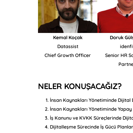
Kemal Koçak
Doruk Gül
Datassist
idenfi
Chief Growth Officer
Senior HR So
Partn
NELER KONUŞACAĞIZ?
İnsan Kaynakları Yönetiminde Dijita
İnsan Kaynakları Yönetiminde Yapa
İş Kanunu ve KVKK Süreçlerinde Dijita
Dijitalleşme Sürecinde İş Gücü Planl