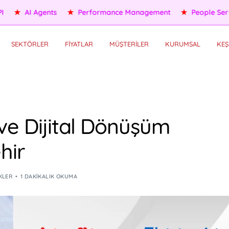
ople Services
★
Self HR Services
★
OKR/KPI
★
AI Agents
SEKTÖRLER
FİYATLAR
MÜŞTERİLER
KURUMSAL
KEŞ
ve Dijital Dönüşüm
hir
KLER
1 DAKIKALIK OKUMA