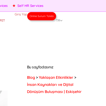
★
Performance Management
★
People Services
★
Self HR
Giriş Yap
Online Sunum Talebi
FET
TR
Bu sayfadasınız
Blog
>
Yaklaşan Etkinlikler
>
İnsan Kaynakları ve Dijital
Dönüşüm Buluşması | Eskişehir