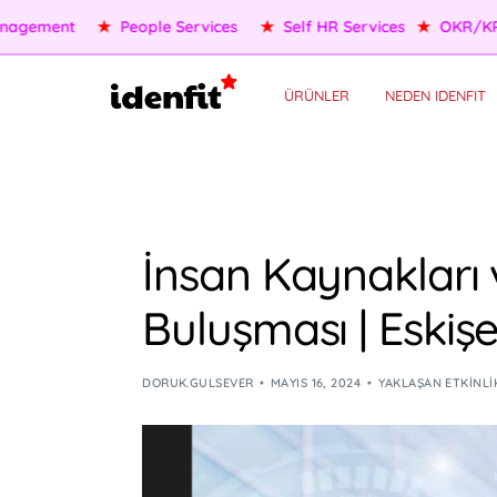
OKR/KPI
★
AI Agents
★
Performance Management
★
Pe
ÜRÜNLER
NEDEN IDENFIT
İnsan Kaynakları 
Buluşması | Eskişe
DORUK.GULSEVER
MAYIS 16, 2024
YAKLAŞAN ETKINLI