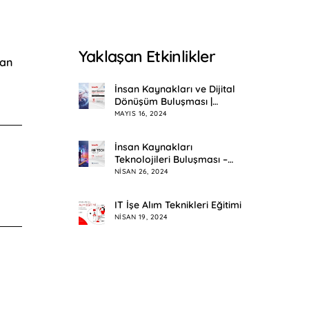
Yaklaşan Etkinlikler
san
İnsan Kaynakları ve Dijital
Dönüşüm Buluşması |
Eskişehir
MAYIS 16, 2024
İnsan Kaynakları
Teknolojileri Buluşması –
HR Tech Meetup
NISAN 26, 2024
IT İşe Alım Teknikleri Eğitimi
NISAN 19, 2024