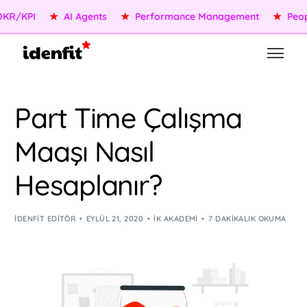
KPI
★
AI Agents
★
Performance Management
★
People S
Part Time Çalışma
Maaşı Nasıl
Hesaplanır?
IDENFIT EDITÖR
EYLÜL 21, 2020
İK AKADEMI
7 DAKIKALIK OKUMA