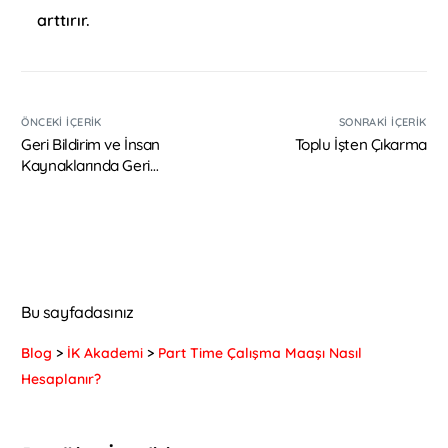
arttırır.
ÖNCEKI İÇERIK
SONRAKI İÇERIK
Geri Bildirim ve İnsan
Toplu İşten Çıkarma
Kaynaklarında Geri
Bildirimin Önemi
Bu sayfadasınız
Blog
>
İK Akademi
>
Part Time Çalışma Maaşı Nasıl
Hesaplanır?