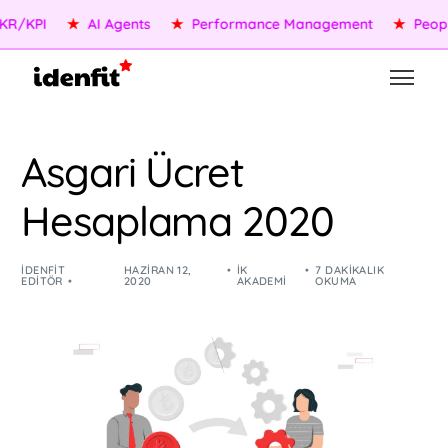
KPI
★
AI Agents
★
Performance Management
★
People S
Asgari Ücret
Hesaplama 2020
IDENFIT
HAZIRAN 12,
İK
7 DAKIKALIK
EDITÖR
2020
AKADEMI
OKUMA