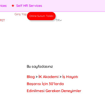
★
Performance Management
★
People Services
★
Self HR
Giriş Yap
Online Sunum Talebi
FET
TR
Bu sayfadasınız
Blog
>
İK Akademi
>
İş Hayatı
Başarısı İçin 30’larda
Edinilmesi Gereken Deneyimler