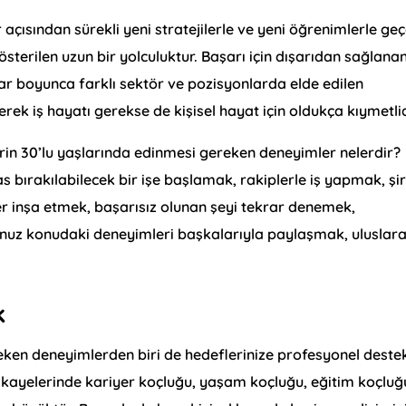
 açısından sürekli yeni stratejilerle ve yeni öğrenimlerle geç
sterilen uzun bir yolculuktur. Başarı için dışarıdan sağlana
lar boyunca farklı sektör ve pozisyonlarda elde edilen
ek iş hayatı gerekse de kişisel hayat için oldukça kıymetlid
erin 30’lu yaşlarında edinmesi gereken deneyimler nelerdir?
s bırakılabilecek bir işe başlamak, rakiplerle iş yapmak, şi
iyer inşa etmek, başarısız olunan şeyi tekrar denemek,
unuz konudaki deneyimleri başkalarıyla paylaşmak, uluslara
k
reken deneyimlerden biri de hedeflerinize profesyonel deste
ı hikayelerinde kariyer koçluğu, yaşam koçluğu, eğitim koçluğ