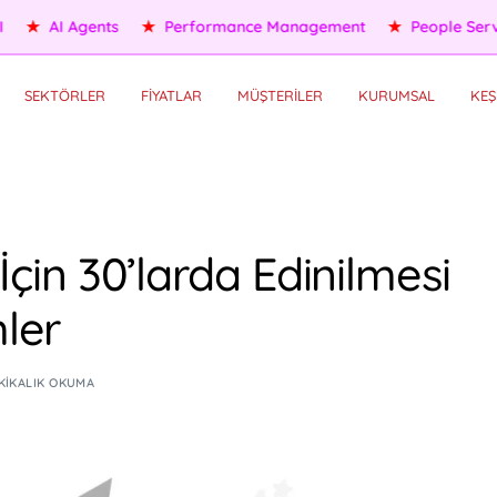
ople Services
★
Self HR Services
★
OKR/KPI
★
AI Agents
SEKTÖRLER
FİYATLAR
MÜŞTERİLER
KURUMSAL
KEŞ
 İçin 30’larda Edinilmesi
ler
KIKALIK OKUMA