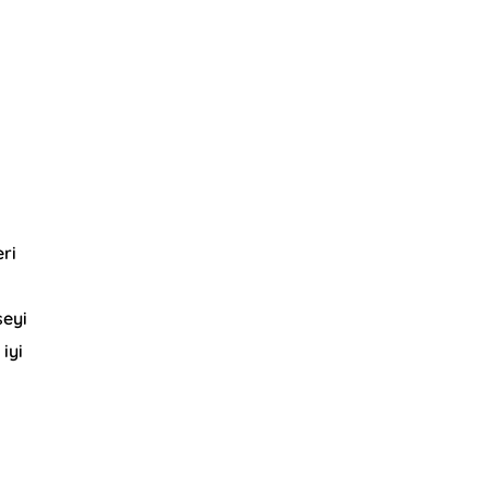
eri
şeyi
iyi