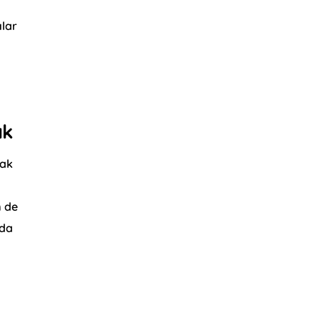
ılar
ak
mak
m de
zda