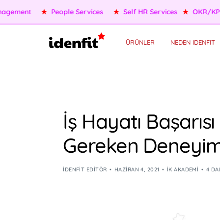
OKR/KPI
★
AI Agents
★
Performance Management
★
Pe
ÜRÜNLER
NEDEN IDENFIT
İş Hayatı Başarısı
Gereken Deneyim
IDENFIT EDITÖR
HAZIRAN 4, 2021
İK AKADEMI
4 DA