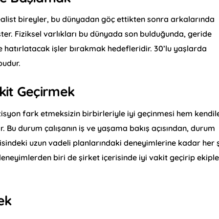
alist bireyler, bu dünyadan göç ettikten sonra arkalarında
ister. Fiziksel varlıkları bu dünyada son bulduğunda, geride
ne hatırlatacak işler bırakmak hedefleridir. 30’lu yaşlarda
budur.
akit Geçirmek
zisyon fark etmeksizin birbirleriyle iyi geçinmesi hem kendil
idir. Bu durum çalışanın iş ve yaşama bakış açısından, durum
risindeki uzun vadeli planlarındaki deneyimlerine kadar her 
eneyimlerden biri de şirket içerisinde iyi vakit geçirip ekiple 
ek