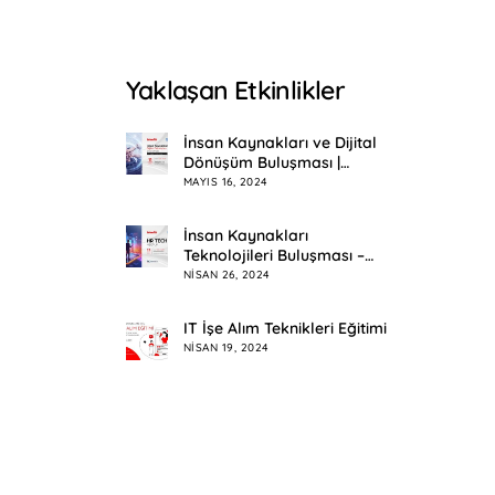
Yaklaşan Etkinlikler
İnsan Kaynakları ve Dijital
Dönüşüm Buluşması |
Eskişehir
MAYIS 16, 2024
İnsan Kaynakları
Teknolojileri Buluşması –
HR Tech Meetup
NISAN 26, 2024
IT İşe Alım Teknikleri Eğitimi
NISAN 19, 2024