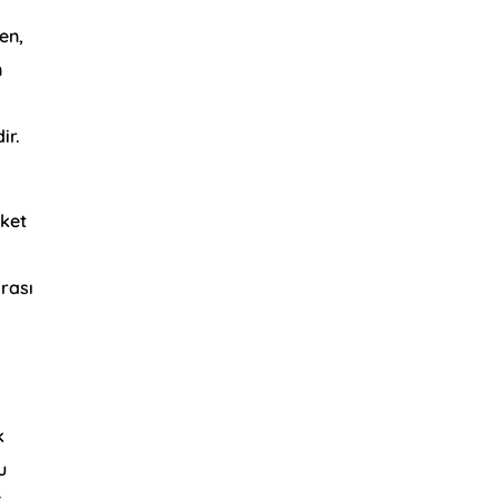
en,
n
ir.
rket
rası
k
u