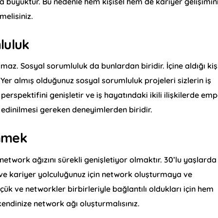
ça büyüktür. Bu nedenle hem kişisel hem de kariyer gelişimin
melisiniz.
luluk
maz. Sosyal sorumluluk da bunlardan biridir. İçine aldığı kiş
 Yer almış olduğunuz sosyal sorumluluk projeleri sizlerin iş
perspektifini genişletir ve iş hayatındaki ikili ilişkilerde emp
 edinilmesi gereken deneyimlerden biridir.
inmek
 network ağızını sürekli genişletiyor olmaktır. 30’lu yaşlarda
 ve kariyer yolculuğunuz için network oluşturmaya ve
k ve networkler birbirleriyle bağlantılı oldukları için hem
kendinize network ağı oluşturmalısınız.