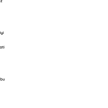
iz
iyi
ati
 bu