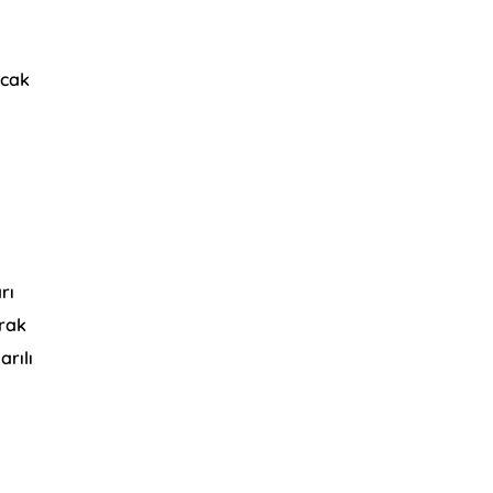
acak
rı
arak
arılı