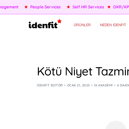
OKR/KPI
★
AI Agents
★
Performance Management
★
Pe
ÜRÜNLER
NEDEN IDENFIT
Kötü Niyet Tazmin
IDENFIT EDITÖR
OCAK 21, 2025
İK AKADEMI
6 DAKI