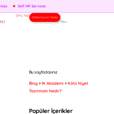
★
Performance Management
★
People Services
★
Self HR
Giriş Yap
Online Sunum Talebi
FET
TR
Bu sayfadasınız
Blog
>
İK Akademi
>
Kötü Niyet
Tazminatı Nedir?
Popüler İçerikler