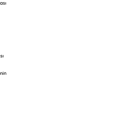
ası
sı
inin