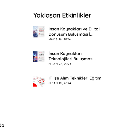
Yaklaşan Etkinlikler
İnsan Kaynakları ve Dijital
Dönüşüm Buluşması |
Eskişehir
MAYIS 16, 2024
İnsan Kaynakları
Teknolojileri Buluşması –
HR Tech Meetup
NISAN 26, 2024
IT İşe Alım Teknikleri Eğitimi
NISAN 19, 2024
da