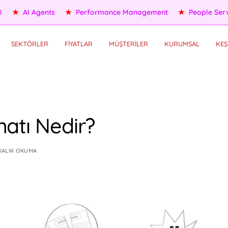
ople Services
★
Self HR Services
★
OKR/KPI
★
AI Agents
SEKTÖRLER
FİYATLAR
MÜŞTERİLER
KURUMSAL
KEŞ
atı Nedir?
KALIK OKUMA