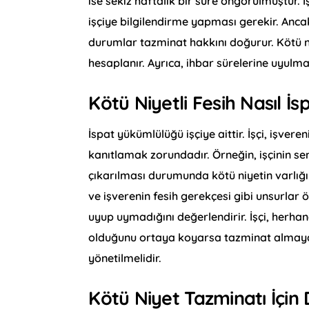
ise sekiz haftalık bir süre öngörülmüştür. 
işçiye bilgilendirme yapması gerekir. Ancak 
durumlar tazminat hakkını doğurur. Kötü ni
hesaplanır. Ayrıca, ihbar sürelerine uyul
Kötü Niyetli Fesih Nasıl İs
İspat yükümlülüğü işçiye aittir. İşçi, işvere
kanıtlamak zorundadır. Örneğin, işçinin se
çıkarılması durumunda kötü niyetin varlığı i
ve işverenin fesih gerekçesi gibi unsurlar 
uyup uymadığını değerlendirir. İşçi, herha
olduğunu ortaya koyarsa tazminat almaya 
yönetilmelidir.
Kötü Niyet Tazminatı İçin