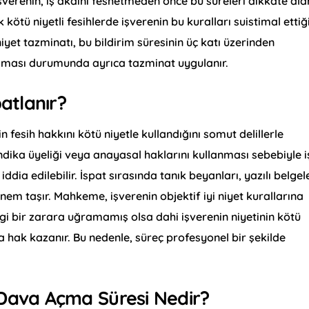
İşverenin, iş akdini feshetmeden önce bu süreleri dikkate al
kötü niyetli fesihlerde işverenin bu kuralları suistimal ettiğ
yet tazminatı, bu bildirim süresinin üç katı üzerinden
maması durumunda ayrıca tazminat uygulanır.
patlanır?
nin fesih hakkını kötü niyetle kullandığını somut delillerle
ndika üyeliği veya anayasal haklarını kullanması sebebiyle i
ddia edilebilir. İspat sırasında tanık beyanları, yazılı belgel
önem taşır. Mahkeme, işverenin objektif iyi niyet kurallarına
ngi bir zarara uğramamış olsa dahi işverenin niyetinin kötü
hak kazanır. Bu nedenle, süreç profesyonel bir şekilde
 Dava Açma Süresi Nedir?