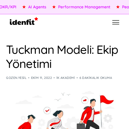
R/KPI
★
AI Agents
★
Performance Management
★
People
Tuckman Modeli: Ekip
Yönetimi
GOZEN.YESIL
EKIM 11, 2022
İK AKADEMI
6 DAKIKALIK OKUMA