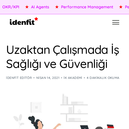
KR/KPI
★
AI Agents
★
Performance Management
★
Peop
Uzaktan Çalışmada İş
Sağlığı ve Güvenliği
IDENFIT EDITÖR
NISAN 14, 2021
İK AKADEMI
4 DAKIKALIK OKUMA