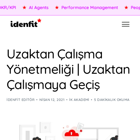
KPI
★
AI Agents
★
Performance Management
★
People S
Uzaktan Çalışma
Yönetmeliği | Uzaktan
Çalışmaya Geçiş
IDENFIT EDITÖR
NISAN 12, 2021
İK AKADEMI
5 DAKIKALIK OKUMA