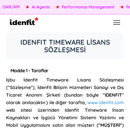
R/KPI
★
AI Agents
★
Performance Management
★
Peopl
IDENFIT TIMEWARE LİSANS
SÖZLEŞMESİ
Madde 1 - Taraflar
İşbu İdenfit Timeware Lisans Sözleşmesi
("Sözleşme"), İdenfit Bilişim Hizmetleri Sanayi ve Dış
Ticaret Anonim Şirketi (bundan böyle "
IDENFIT
"
olarak anılacaktır.) ile diğer tarafta,
www.idenfit.com
web sitesi üzerinden Idenfit Timeware İnsan
Kaynakları ve İşgücü Yönetimi Sistemi Yazılımı ve
Mobil Uygulamasını satın alan müşteri (
"MÜŞTERİ"
)