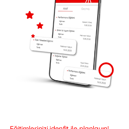
Eğitimlerinizi idenfit ile planlayın!