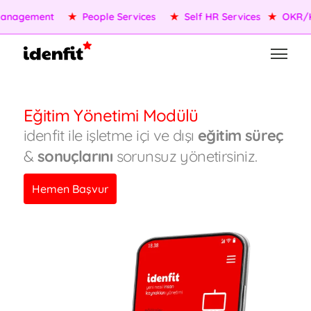
anagement
★
People Services
★
Self HR Services
★
OKR/KP
Eğitim Yönetimi Modülü
idenfit ile işletme içi ve dışı
eğitim süreç
&
sonuçlarını
sorunsuz yönetirsiniz.
Hemen Başvur