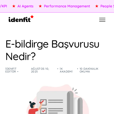
★
AI Agents
★
Performance Management
★
People Servi
E-bildirge Başvurusu
Nedir?
IDENFIT
AĞUSTOS 10,
İK
10 DAKIKALIK
EDITÖR
2025
AKADEMI
OKUMA