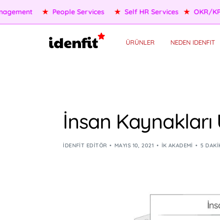
★
OKR/KPI
★
AI Agents
★
Performance Management
★
P
ÜRÜNLER
NEDEN IDENFIT
İnsan Kaynakları 
IDENFIT EDITÖR
MAYIS 10, 2021
İK AKADEMI
5 DAK