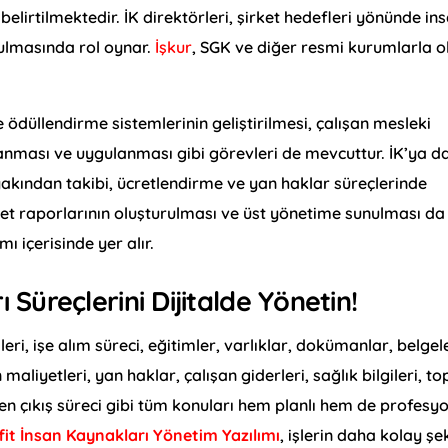
lirtilmektedir. İK direktörleri, şirket hedefleri yönünde in
rulmasında rol oynar.
İşkur
, SGK ve diğer resmi kurumlarla o
düllendirme sistemlerinin geliştirilmesi, çalışan mesleki
lanması ve uygulanması gibi görevleri de mevcuttur. İK’ya da
kından takibi, ücretlendirme ve yan haklar süreçlerinde
yet raporlarının oluşturulması ve üst yönetime sunulması da
ı içerisinde yer alır.
ı Süreçlerini Dijitalde Yönetin!
ri, işe alım süreci, eğitimler, varlıklar, dokümanlar, belgel
aliyetleri, yan haklar, çalışan giderleri, sağlık bilgileri, to
 işten çıkış süreci gibi tüm konuları hem planlı hem de profesy
fit İnsan Kaynakları Yönetim Yazılımı
, işlerin daha kolay şe