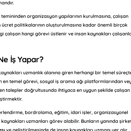
mandır.
n temininden organizasyon yapılarının kurulmasına, çalışan
ücret politikalarının oluşturulmasına kadar önemli birçok
 çalışan hangi görevi üstlenir ve insan kaynakları çalışanla
Ne İş Yapar?
kaynakları uzmanlık alanına giren herhangi bir temel süreçt
en en temel görevi, sosyal iş arama ağı platformlarından ve
en talepler doğrultusunda ihtiyaca en uygun şekilde çalışan
tirmektir.
rlendirme, bordrolama, eğitim, idari işler, organizasyonel
 kaynakları uzmanları görev alabilir. Bunların yanında şirke
ası
ve geliştirilmesinde de insan kaynakları uzmanı yer alır.