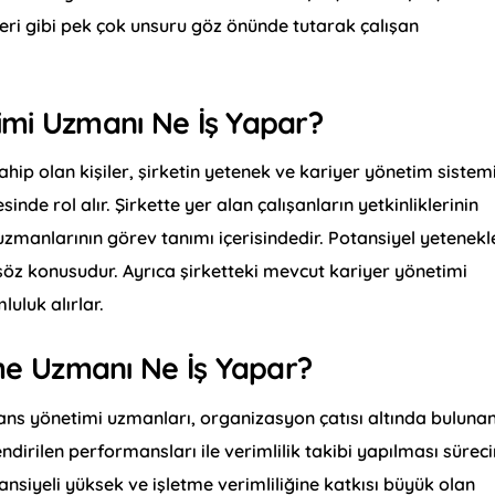
leri gibi pek çok unsuru göz önünde tutarak çalışan
imi Uzmanı Ne İş Yapar?
hip olan kişiler, şirketin yetenek ve kariyer yönetim sistem
nde rol alır. Şirkette yer alan çalışanların yetkinliklerinin
uzmanlarının görev tanımı içerisindedir. Potansiyel yetenekl
söz konusudur. Ayrıca şirketteki mevcut kariyer yönetimi
uluk alırlar.
e Uzmanı Ne İş Yapar?
s yönetimi uzmanları, organizasyon çatısı altında buluna
ndirilen performansları ile verimlilik takibi yapılması süreci
nsiyeli yüksek ve işletme verimliliğine katkısı büyük olan