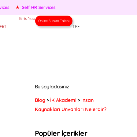
★
Performance Management
★
People Services
★
Self H
Giriş Yap
Online Sunum Talebi
FET
TR
Bu sayfadasınız
Blog
>
İK Akademi
>
İnsan
Kaynakları Unvanları Nelerdir?
Popüler İçerikler