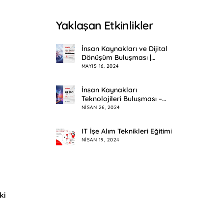
Yaklaşan Etkinlikler
İnsan Kaynakları ve Dijital
Dönüşüm Buluşması |
Eskişehir
MAYIS 16, 2024
İnsan Kaynakları
Teknolojileri Buluşması –
HR Tech Meetup
NISAN 26, 2024
IT İşe Alım Teknikleri Eğitimi
NISAN 19, 2024
ki