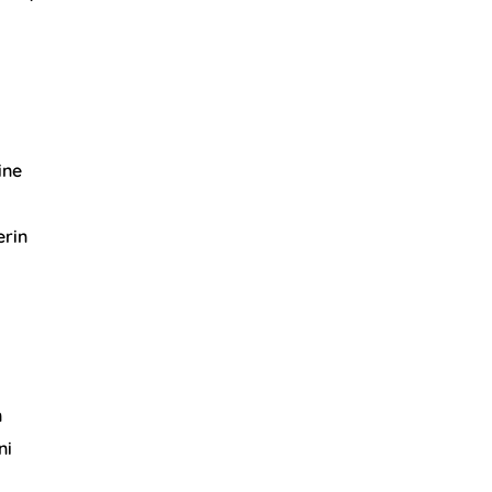
ine
erin
n
ni