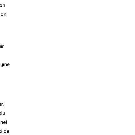
san
lan
ir
 yine
er,
plu
onel
kilde