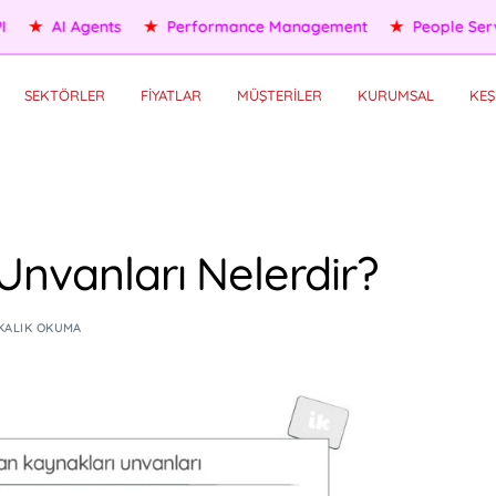
eople Services
★
Self HR Services
★
OKR/KPI
★
AI Agents
SEKTÖRLER
FİYATLAR
MÜŞTERİLER
KURUMSAL
KEŞ
Unvanları Nelerdir?
IKALIK OKUMA