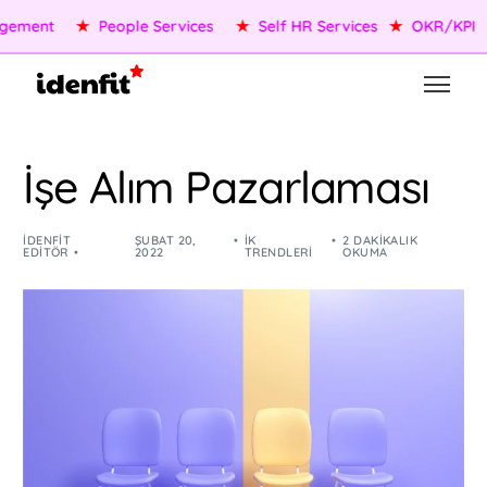
OKR/KPI
★
AI Agents
★
Performance Management
★
Pe
İşe Alım Pazarlaması
IDENFIT
ŞUBAT 20,
İK
2 DAKIKALIK
EDITÖR
2022
TRENDLERI
OKUMA