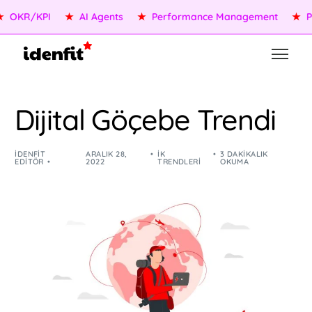
OKR/KPI
★
AI Agents
★
Performance Management
★
Peop
Dijital Göçebe Trendi
IDENFIT
ARALIK 28,
İK
3 DAKIKALIK
EDITÖR
2022
TRENDLERI
OKUMA