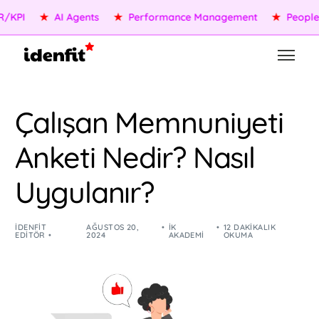
★
AI Agents
★
Performance Management
★
People Serv
Çalışan Memnuniyeti
Anketi Nedir? Nasıl
Uygulanır?
IDENFIT
AĞUSTOS 20,
İK
12 DAKIKALIK
EDITÖR
2024
AKADEMI
OKUMA