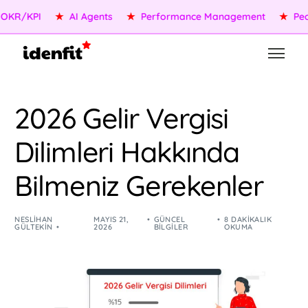
/KPI
★
AI Agents
★
Performance Management
★
People 
2026 Gelir Vergisi
Dilimleri Hakkında
Bilmeniz Gerekenler
NESLIHAN
MAYIS 21,
GÜNCEL
8 DAKIKALIK
GÜLTEKIN
2026
BILGILER
OKUMA