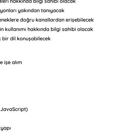
dleri hakkında bilgi sahibi olacak
isyonları yakından tanıyacak
eteneklere doğru kanallardan erişebilecek
kin kullanımı hakkında bilgi sahibi olacak
k bir dil konuşabilecek
e işe alım
, JavaScript)
tyapı