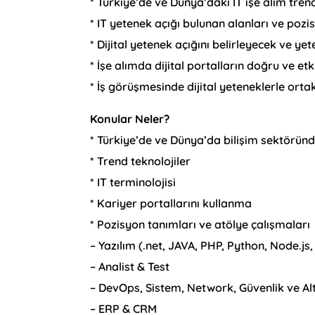
* Türkiye’de ve Dünya’daki IT işe alım tren
* IT yetenek açığı bulunan alanları ve poz
* Dijital yetenek açığını belirleyecek ve y
* İşe alımda dijital portalların doğru ve et
* İş görüşmesinde dijital yeteneklerle orta
Konular Neler?
* Türkiye’de ve Dünya’da bilişim sektöründ
* Trend teknolojiler
* IT terminolojisi
* Kariyer portallarını kullanma
* Pozisyon tanımları ve atölye çalışmaları
– Yazılım (.net, JAVA, PHP, Python, Node.js
– Analist & Test
– DevOps, Sistem, Network, Güvenlik ve Al
– ERP & CRM