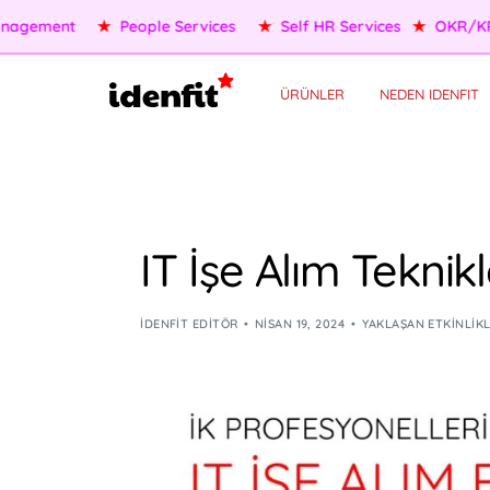
★
OKR/KPI
★
AI Agents
★
Performance Management
★
P
ÜRÜNLER
NEDEN IDENFIT
IT İşe Alım Teknikl
IDENFIT EDITÖR
NISAN 19, 2024
YAKLAŞAN ETKINLIK