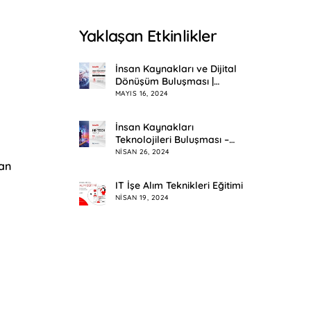
Yaklaşan Etkinlikler
İnsan Kaynakları ve Dijital
Dönüşüm Buluşması |
Eskişehir
MAYIS 16, 2024
İnsan Kaynakları
Teknolojileri Buluşması –
HR Tech Meetup
NISAN 26, 2024
yan
IT İşe Alım Teknikleri Eğitimi
NISAN 19, 2024