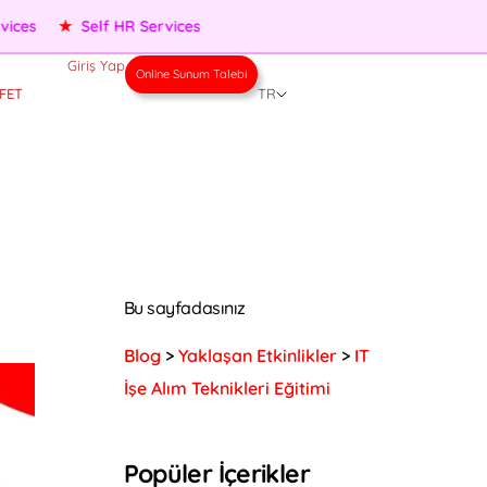
★
Performance Management
★
People Services
★
Self H
Giriş Yap
Online Sunum Talebi
FET
TR
Bu sayfadasınız
Blog
>
Yaklaşan Etkinlikler
>
IT
İşe Alım Teknikleri Eğitimi
Popüler İçerikler