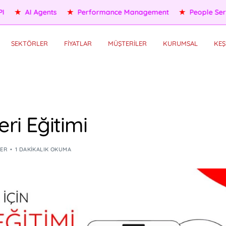
eople Services
★
Self HR Services
★
OKR/KPI
★
AI Agents
SEKTÖRLER
FİYATLAR
MÜŞTERİLER
KURUMSAL
KEŞ
eri Eğitimi
LER
1 DAKIKALIK OKUMA