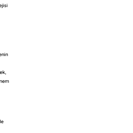
jisi
enin
ek,
 önem
le