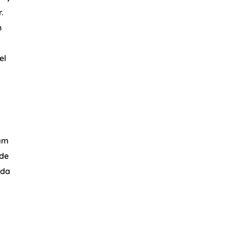
.
n
el
dım
zde
mda