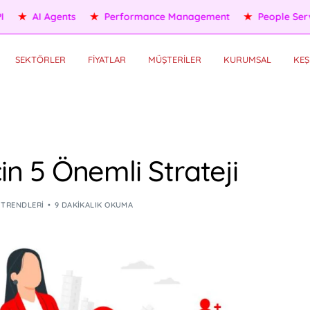
ople Services
★
Self HR Services
★
OKR/KPI
★
AI Agents
SEKTÖRLER
FİYATLAR
MÜŞTERİLER
KURUMSAL
KEŞ
çin 5 Önemli Strateji
 TRENDLERI
9 DAKIKALIK OKUMA