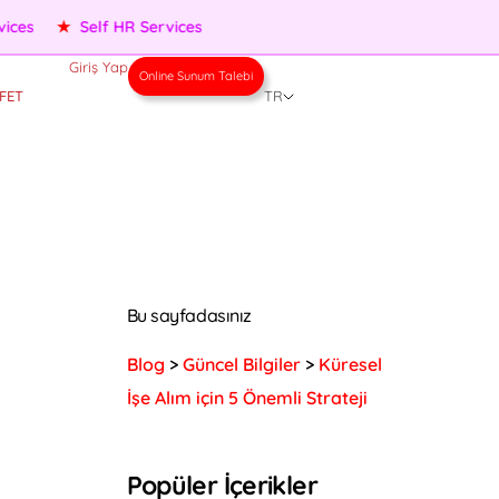
★
Performance Management
★
People Services
★
Self HR
Giriş Yap
Online Sunum Talebi
FET
TR
Bu sayfadasınız
Blog
>
Güncel Bilgiler
>
Küresel
İşe Alım için 5 Önemli Strateji
Popüler İçerikler