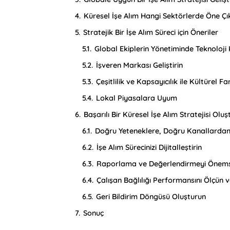
4.
Küresel İşe Alım Hangi Sektörlerde Öne Çı
5.
Stratejik Bir İşe Alım Süreci için Öneriler
5.1.
Global Ekiplerin Yönetiminde Teknoloji 
5.2.
İşveren Markası Geliştirin
5.3.
Çeşitlilik ve Kapsayıcılık ile Kültürel Fa
5.4.
Lokal Piyasalara Uyum
6.
Başarılı Bir Küresel İşe Alım Stratejisi Ol
6.1.
Doğru Yeteneklere, Doğru Kanallardan
6.2.
İşe Alım Sürecinizi Dijitalleştirin
6.3.
Raporlama ve Değerlendirmeyi Önem
6.4.
Çalışan Bağlılığı Performansını Ölçün ve
6.5.
Geri Bildirim Döngüsü Oluşturun
7.
Sonuç