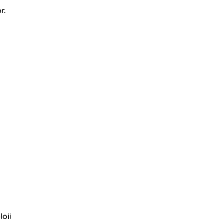
r.
loji