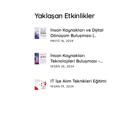
Yaklaşan Etkinlikler
İnsan Kaynakları ve Dijital
Dönüşüm Buluşması |
Eskişehir
MAYIS 16, 2024
İnsan Kaynakları
Teknolojileri Buluşması –
HR Tech Meetup
NISAN 26, 2024
IT İşe Alım Teknikleri Eğitimi
NISAN 19, 2024