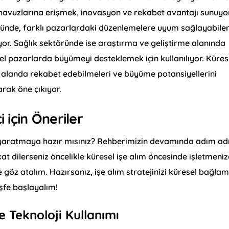
 havuzlarına erişmek, inovasyon ve rekabet avantajı sunuyor
öründe, farklı pazarlardaki düzenlemelere uyum sağlayabile
riyor. Sağlık sektöründe ise araştırma ve geliştirme alanında
l pazarlarda büyümeyi desteklemek için kullanılıyor. Küres
rası alanda rekabet edebilmeleri ve büyüme potansiyellerini
arak öne çıkıyor.
i için Öneriler
m yaratmaya hazır mısınız? Rehberimizin devamında adım a
at dilerseniz öncelikle küresel işe alım öncesinde işletmeni
göz atalım. Hazırsanız, işe alım stratejinizi küresel bağla
şfe başlayalım!
e Teknoloji Kullanımı