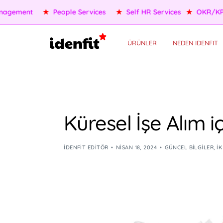
OKR/KPI
★
AI Agents
★
Performance Management
★
Pe
ÜRÜNLER
NEDEN IDENFIT
Küresel İşe Alım i
IDENFIT EDITÖR
NISAN 18, 2024
GÜNCEL BILGILER
,
İK