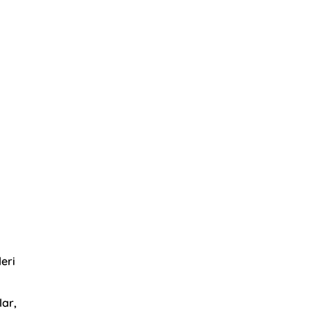
leri
lar,