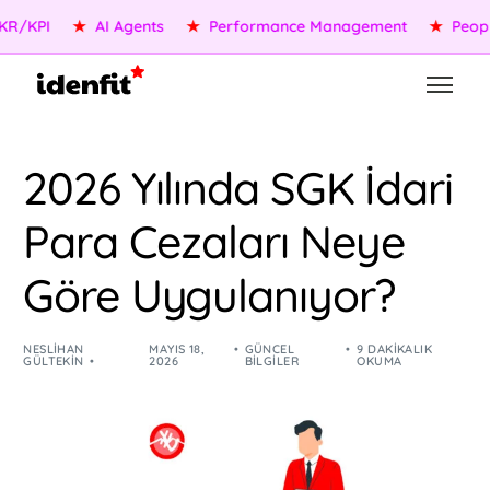
PI
★
AI Agents
★
Performance Management
★
People Se
2026 Yılında SGK İdari
Para Cezaları Neye
Göre Uygulanıyor?
NESLIHAN
MAYIS 18,
GÜNCEL
9 DAKIKALIK
GÜLTEKIN
2026
BILGILER
OKUMA