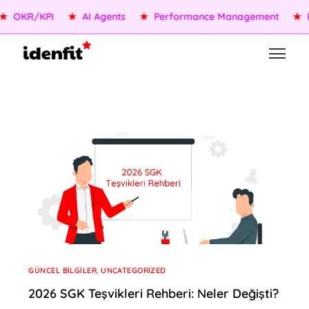
OKR/KPI
★
AI Agents
★
Performance Management
★
Pe
GÜNCEL BILGILER
,
UNCATEGORIZED
2026 SGK Teşvikleri Rehberi: Neler Değişti?