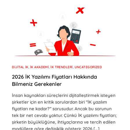
DIJITAL İK
,
İK AKADEMI
,
İK TRENDLERI
,
UNCATEGORIZED
2026 İK Yazılımı Fiyatları Hakkında
Bilmeniz Gerekenler
İnsan kaynakları süreçlerini dijitalleştirmek isteyen
şirketler için en kritik sorulardan biri “İK yazılım
fiyatları ne kadar?” sorusudur. Ancak bu sorunun
tek bir net cevabı yoktur. Çünkü İK yazılımı fiyatları;
şirketin büyüklüğüne, ihtiyaçlarına ve tercih edilen
modüllere göre değişiklik gösterir. 2026 […]