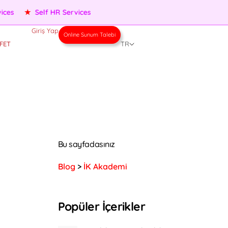
★
Performance Management
★
People Services
★
Self HR 
Giriş Yap
Online Sunum Talebi
FET
TR
Bu sayfadasınız
Blog
>
İK Akademi
Popüler İçerikler