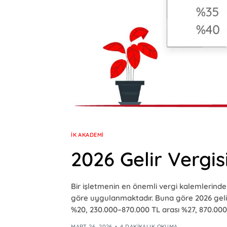
İK AKADEMI
2026 Gelir Vergisi
Bir işletmenin en önemli vergi kalemlerinden b
göre uygulanmaktadır. Buna göre 2026 gelir v
%20, 230.000–870.000 TL arası %27, 870.000
MART 26, 2026
4 DAKIKALIK OKUMA