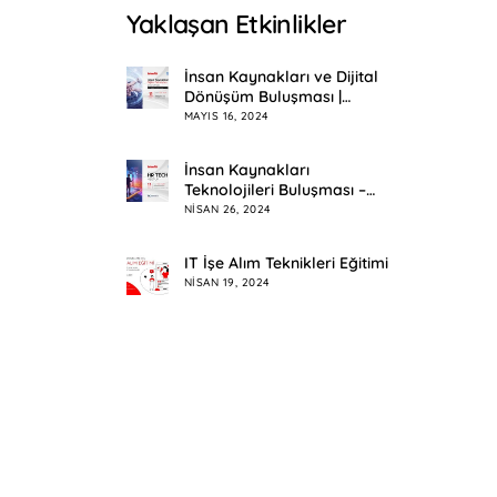
Yaklaşan Etkinlikler
İnsan Kaynakları ve Dijital
Dönüşüm Buluşması |
Eskişehir
MAYIS 16, 2024
İnsan Kaynakları
Teknolojileri Buluşması –
HR Tech Meetup
NISAN 26, 2024
IT İşe Alım Teknikleri Eğitimi
NISAN 19, 2024