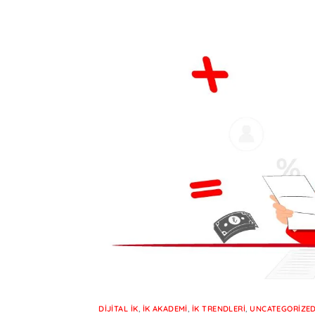
DIJITAL İK
,
İK AKADEMI
,
İK TRENDLERI
,
UNCATEGORIZE