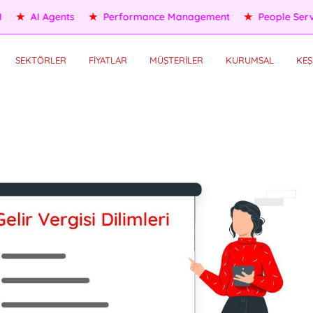
ple Services
★
Self HR Services
★
OKR/KPI
★
AI Agents
SEKTÖRLER
FİYATLAR
MÜŞTERİLER
KURUMSAL
KEŞ