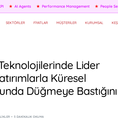
People Services
★
Self HR Services
★
OKR/KPI
★
AI Agents
SEKTÖRLER
FİYATLAR
MÜŞTERİLER
KURUMSAL
KEŞ
Teknolojilerinde Lider
Yatırımlarla Küresel
unda Düğmeye Bastığını
ILIKLER
3 DAKIKALIK OKUMA