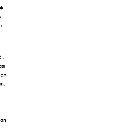
uk
k
rı
ı.
ası
san
ın,
dan