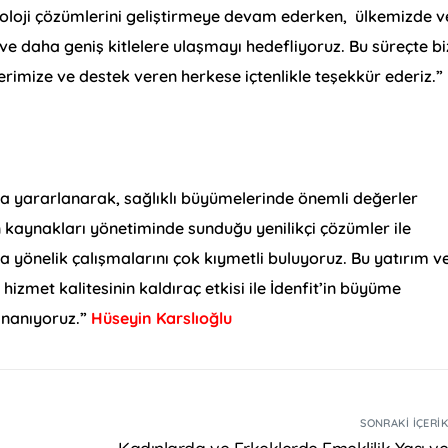
knoloji çözümlerini geliştirmeye devam ederken, ülkemizde v
e daha geniş kitlelere ulaşmayı hedefliyoruz. Bu süreçte bi
erimize ve destek veren herkese içtenlikle teşekkür ederiz.”
azla yararlanarak, sağlıklı büyümelerinde önemli değerler
n kaynakları yönetiminde sunduğu yenilikçi çözümler ile
ına yönelik çalışmalarını çok kıymetli buluyoruz. Bu yatırım v
izmet kalitesinin kaldıraç etkisi ile İdenfit’in büyüme
inanıyoruz.”
Hüseyin Karslıoğlu
SONRAKI İÇERI
Kadınlarda ve Erkeklerde Emeklilik Yaşı v