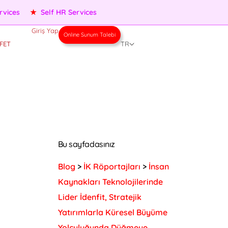
★
Performance Management
★
People Services
★
Self H
Giriş Yap
Online Sunum Talebi
FET
TR
Bu sayfadasınız
Blog
>
İK Röportajları
>
İnsan
Kaynakları Teknolojilerinde
Lider İdenfit, Stratejik
Yatırımlarla Küresel Büyüme
Yolculuğunda Düğmeye