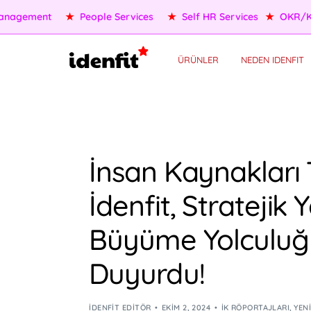
★
OKR/KPI
★
AI Agents
★
Performance Management
★
ÜRÜNLER
NEDEN IDENFIT
İnsan Kaynakları 
İdenfit, Stratejik 
Büyüme Yolculuğ
Duyurdu!
IDENFIT EDITÖR
EKIM 2, 2024
İK RÖPORTAJLARI
,
YEN