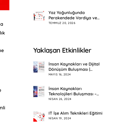
Yaz Yoğunluğunda
Perakendede Vardiya ve
Mesai Planlama
TEMMUZ 20, 2026
la
lık
Yaklaşan Etkinlikler
me
İnsan Kaynakları ve Dijital
Dönüşüm Buluşması |
Eskişehir
MAYIS 16, 2024
m
İnsan Kaynakları
e
Teknolojileri Buluşması –
HR Tech Meetup
NISAN 26, 2024
mli
IT İşe Alım Teknikleri Eğitimi
NISAN 19, 2024