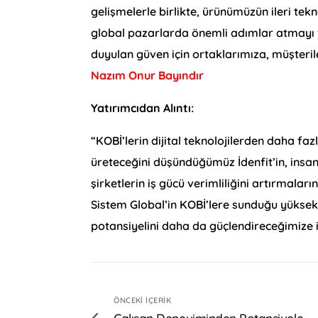
gelişmelerle birlikte, ürünümüzün ileri te
global pazarlarda önemli adımlar atmayı v
duyulan güven için ortaklarımıza, müşteril
Nazım Onur Bayındır
Yatırımcıdan Alıntı:
“KOBİ’lerin dijital teknolojilerden daha f
üreteceğini düşündüğümüz İdenfit’in, insa
şirketlerin iş gücü verimliliğini artırmalar
Sistem Global’in KOBİ’lere sunduğu yüksek h
potansiyelini daha da güçlendireceğimize 
ÖNCEKI İÇERIK
Çalışan Deneyiminden Potansiyele