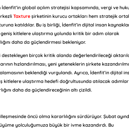
n İdenfit’in global açılım stratejisi kapsamında, vergi ve huk
rkezli
Taxture
şirketinin kurucu ortakları hem stratejik orta
na katıldılar. Bu iş birliği, İdenfit’in dijital insan kaynakla
geniş kitlelere ulaştırma yolunda kritik bir adım olarak
lığını daha da güçlendirmesi bekleniyor.
ni destekleyen birçok kritik alanda değerlendirileceği aktarıld
arının hızlandırılması, yeni yeteneklerin şirkete kazandırılm
lamasının beklendiği vurgulandı. Ayrıca, İdenfit’in dijital in
 kitlelere ulaştırma hedefi doğrultusunda atılacak adımlar
ığını daha da güçlendireceğinin altı çizildi.
italleşmesinde öncü olma kararlılığını sürdürüyor. Şubat ayın
 büyüme yolculuğumuza büyük bir ivme kazandırdı. Bu