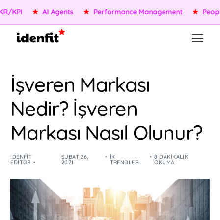
PI
★
AI Agents
★
Performance Management
★
People Se
İşveren Markası
Nedir? İşveren
Markası Nasıl Olunur?
IDENFIT
ŞUBAT 26,
İK
8 DAKIKALIK
EDITÖR
2021
TRENDLERI
OKUMA