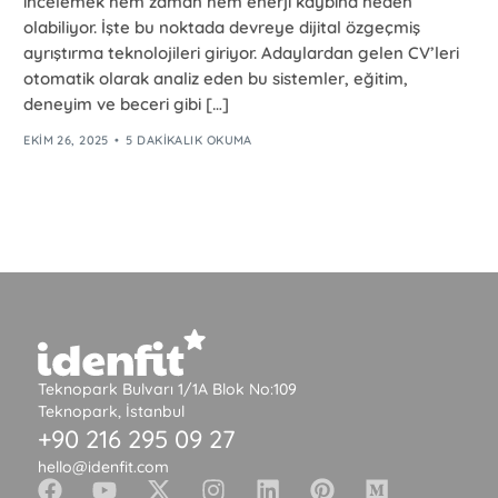
incelemek hem zaman hem enerji kaybına neden
olabiliyor. İşte bu noktada devreye dijital özgeçmiş
ayrıştırma teknolojileri giriyor. Adaylardan gelen CV’leri
otomatik olarak analiz eden bu sistemler, eğitim,
deneyim ve beceri gibi […]
EKIM 26, 2025
5 DAKIKALIK OKUMA
Teknopark Bulvarı 1/1A Blok No:109
Teknopark, İstanbul
+90 216 295 09 27
hello@idenfit.com