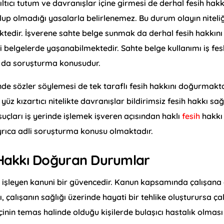
nıltıcı tutum ve davranışlar içine girmesi de derhal fesih hakk
 olup olmadığı yasalarla belirlenemez. Bu durum olayın niteli
ktedir. İşverene sahte belge sunmak da derhal fesih hakkını
 belgelerde yaşanabilmektedir. Sahte belge kullanımı iş fes
k da soruşturma konusudur.
inde sözler söylemesi de tek taraflı fesih hakkını doğurmakta
 yüz kızartıcı nitelikte davranışlar bildirimsiz fesih hakkı sağ
uçları iş yerinde işlemek işveren açısından haklı
fesih
hakkı
yrıca adli soruşturma konusu olmaktadır.
h Hakkı Doğuran Durumlar
da işleyen kanuni bir güvencedir. Kanun kapsamında çalışana
, çalışanın sağlığı üzerinde hayati bir tehlike oluşturursa ça
işçinin temas halinde olduğu kişilerde bulaşıcı hastalık olması