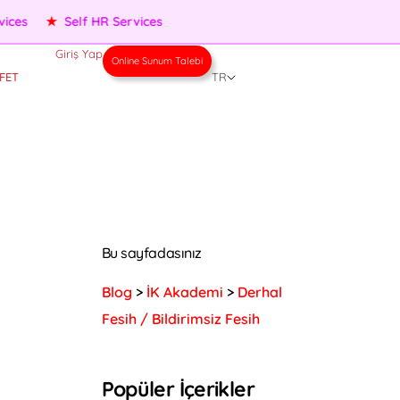
★
Performance Management
★
People Services
★
Self H
Giriş Yap
Online Sunum Talebi
FET
TR
Bu sayfadasınız
Blog
>
İK Akademi
>
Derhal
Fesih / Bildirimsiz Fesih
Popüler İçerikler