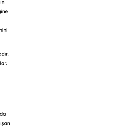
ını
ğine
hini
dır.
lar.
 da
lışan