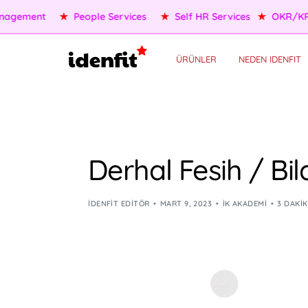
★
OKR/KPI
★
AI Agents
★
Performance Management
★
P
ÜRÜNLER
NEDEN IDENFIT
Derhal Fesih / Bil
IDENFIT EDITÖR
MART 9, 2023
İK AKADEMI
3 DAKI