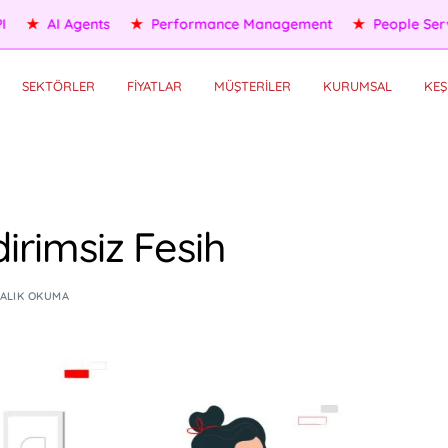
eople Services
★
Self HR Services
★
OKR/KPI
★
AI Agents
SEKTÖRLER
FİYATLAR
MÜŞTERİLER
KURUMSAL
KEŞ
dirimsiz Fesih
KALIK OKUMA