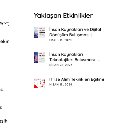
Yaklaşan Etkinlikler
ir?”
,
İnsan Kaynakları ve Dijital
Dönüşüm Buluşması |
Eskişehir
MAYIS 16, 2024
ekir.
İnsan Kaynakları
Teknolojileri Buluşması –
HR Tech Meetup
NISAN 26, 2024
IT İşe Alım Teknikleri Eğitimi
NISAN 19, 2024
ya
r.
esih