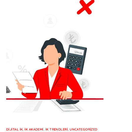
DIJITAL İK
,
İK AKADEMI
,
İK TRENDLERI
,
UNCATEGORIZED