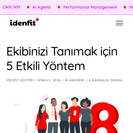
KR/KPI
★
AI Agents
★
Performance Management
★
Peopl
Ekibinizi Tanımak için
5 Etkili Yöntem
IDENFIT EDITÖR
NISAN 3, 2024
İK AKADEMI
4 DAKIKALIK OKUMA