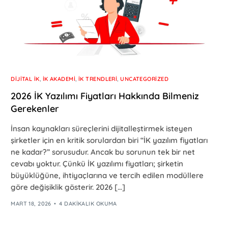
DIJITAL İK
,
İK AKADEMI
,
İK TRENDLERI
,
UNCATEGORIZED
2026 İK Yazılımı Fiyatları Hakkında Bilmeniz
Gerekenler
İnsan kaynakları süreçlerini dijitalleştirmek isteyen
şirketler için en kritik sorulardan biri “İK yazılım fiyatları
ne kadar?” sorusudur. Ancak bu sorunun tek bir net
cevabı yoktur. Çünkü İK yazılımı fiyatları; şirketin
büyüklüğüne, ihtiyaçlarına ve tercih edilen modüllere
göre değişiklik gösterir. 2026 […]
MART 18, 2026
4 DAKIKALIK OKUMA