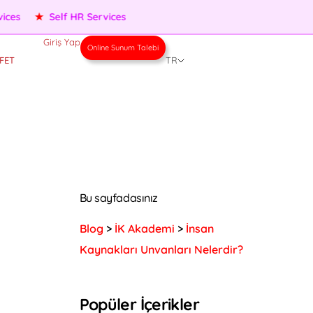
★
Performance Management
★
People Services
★
Self H
Giriş Yap
Online Sunum Talebi
FET
TR
Bu sayfadasınız
Blog
>
İK Akademi
>
İnsan
Kaynakları Unvanları Nelerdir?
Popüler İçerikler