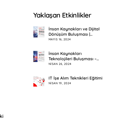
Yaklaşan Etkinlikler
İnsan Kaynakları ve Dijital
Dönüşüm Buluşması |
Eskişehir
MAYIS 16, 2024
İnsan Kaynakları
Teknolojileri Buluşması –
HR Tech Meetup
NISAN 26, 2024
IT İşe Alım Teknikleri Eğitimi
NISAN 19, 2024
ki