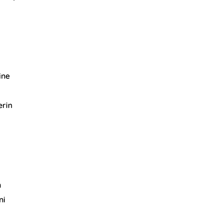
ine
erin
n
ni