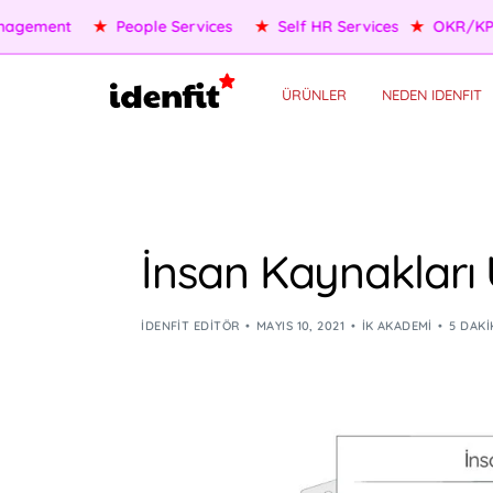
★
OKR/KPI
★
AI Agents
★
Performance Management
★
P
ÜRÜNLER
NEDEN IDENFIT
İnsan Kaynakları 
IDENFIT EDITÖR
MAYIS 10, 2021
İK AKADEMI
5 DAK