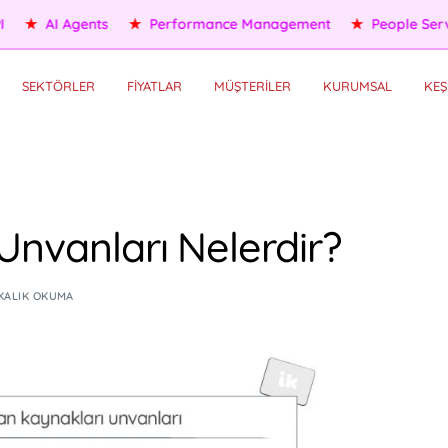
eople Services
★
Self HR Services
★
OKR/KPI
★
AI Agents
SEKTÖRLER
FİYATLAR
MÜŞTERİLER
KURUMSAL
KEŞ
Unvanları Nelerdir?
IKALIK OKUMA