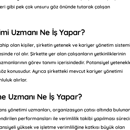
leri gibi pek çok unsuru göz önünde tutarak çalışan
imi Uzmanı Ne İş Yapar?
hip olan kişiler, şirketin yetenek ve kariyer yönetim sistem
nde rol alır. Şirkette yer alan çalışanların yetkinliklerinin
uzmanlarının görev tanımı içerisindedir. Potansiyel yetenekl
söz konusudur. Ayrıca şirketteki mevcut kariyer yönetimi
uluk alırlar.
e Uzmanı Ne İş Yapar?
s yönetimi uzmanları, organizasyon çatısı altında buluna
ndirilen performansları ile verimlilik takibi yapılması süreci
nsiyeli yüksek ve işletme verimliliğine katkısı büyük olan