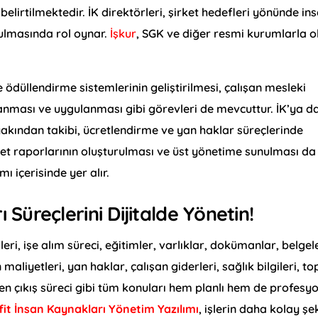
lirtilmektedir. İK direktörleri, şirket hedefleri yönünde in
rulmasında rol oynar.
İşkur
, SGK ve diğer resmi kurumlarla o
düllendirme sistemlerinin geliştirilmesi, çalışan mesleki
lanması ve uygulanması gibi görevleri de mevcuttur. İK’ya da
kından takibi, ücretlendirme ve yan haklar süreçlerinde
yet raporlarının oluşturulması ve üst yönetime sunulması da
ı içerisinde yer alır.
ı Süreçlerini Dijitalde Yönetin!
ri, işe alım süreci, eğitimler, varlıklar, dokümanlar, belgel
aliyetleri, yan haklar, çalışan giderleri, sağlık bilgileri, to
 işten çıkış süreci gibi tüm konuları hem planlı hem de profesy
fit İnsan Kaynakları Yönetim Yazılımı
, işlerin daha kolay şe