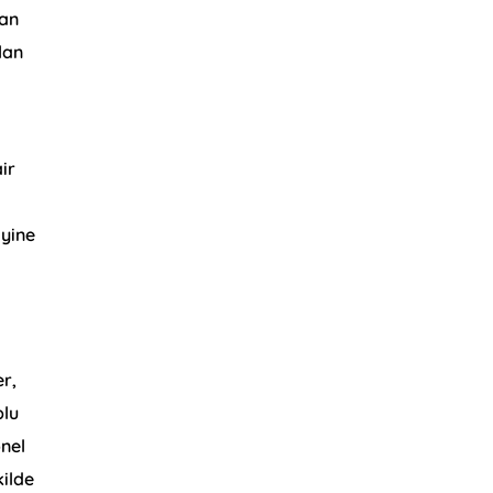
san
lan
ir
 yine
er,
plu
onel
kilde