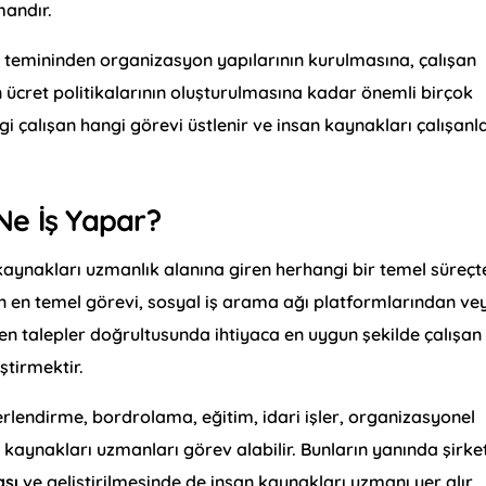
mandır.
n temininden organizasyon yapılarının kurulmasına, çalışan
ücret politikalarının oluşturulmasına kadar önemli birçok
 çalışan hangi görevi üstlenir ve insan kaynakları çalışanla
Ne İş Yapar?
kaynakları uzmanlık alanına giren herhangi bir temel süreçt
en en temel görevi, sosyal iş arama ağı platformlarından ve
en talepler doğrultusunda ihtiyaca en uygun şekilde çalışan
tirmektir.
rlendirme, bordrolama, eğitim, idari işler, organizasyonel
 kaynakları uzmanları görev alabilir. Bunların yanında şirke
ası
ve geliştirilmesinde de insan kaynakları uzmanı yer alır.